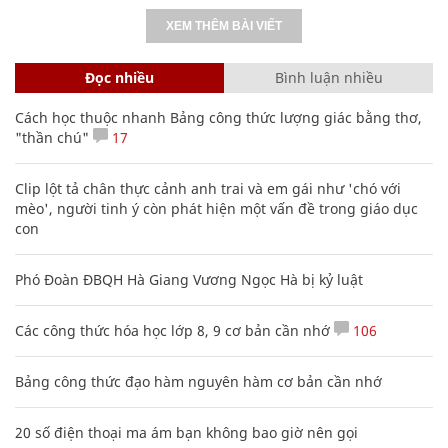
XEM THÊM BÀI VIẾT
Đọc nhiều
Bình luận nhiều
Cách học thuộc nhanh Bảng công thức lượng giác bằng thơ,
"thần chú"
17
Clip lột tả chân thực cảnh anh trai và em gái như 'chó với
mèo', người tinh ý còn phát hiện một vấn đề trong giáo dục
con
Phó Đoàn ĐBQH Hà Giang Vương Ngọc Hà bị kỷ luật
Các công thức hóa học lớp 8, 9 cơ bản cần nhớ
106
Bảng công thức đạo hàm nguyên hàm cơ bản cần nhớ
20 số điện thoại ma ám bạn không bao giờ nên gọi