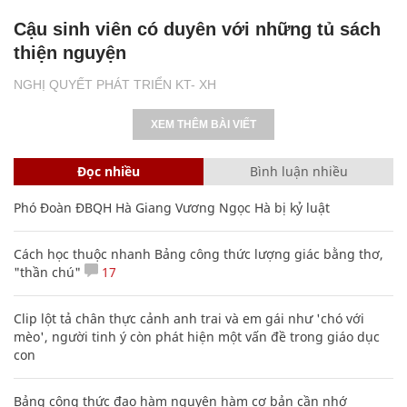
Cậu sinh viên có duyên với những tủ sách
thiện nguyện
NGHỊ QUYẾT PHÁT TRIỂN KT- XH
XEM THÊM BÀI VIẾT
Đọc nhiều
Bình luận nhiều
Phó Đoàn ĐBQH Hà Giang Vương Ngọc Hà bị kỷ luật
Cách học thuộc nhanh Bảng công thức lượng giác bằng thơ,
"thần chú"
17
Clip lột tả chân thực cảnh anh trai và em gái như 'chó với
mèo', người tinh ý còn phát hiện một vấn đề trong giáo dục
con
Bảng công thức đạo hàm nguyên hàm cơ bản cần nhớ