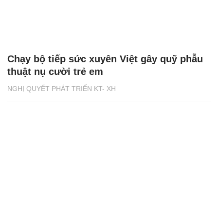
Chạy bộ tiếp sức xuyên Việt gây quỹ phẫu
thuật nụ cười trẻ em
NGHỊ QUYẾT PHÁT TRIỂN KT- XH