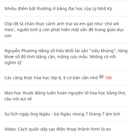
Nhiều điểm bất thường ở bằng đại học của Lý Nhã Kỳ
Clip lột tả chân thực cảnh anh trai và em gái như 'chó với
mèo', người tinh ý còn phát hiện một vấn đề trong giáo dục
con
Nguyễn Phương Hằng sở hữu khối tài sản "siêu khủng", từng
khoe sổ đỏ tính bằng cân, mắng cựu mẫu 'không có nổi
nghìn tỷ'
Các công thức hóa học lớp 8, 9 cơ bản cần nhớ
106
Mẹo học thuộc Bảng tuần hoàn nguyên tố hóa học bằng thơ,
câu nói vui vẻ
Sự tích ngày ông Ngâu - bà Ngâu mùng 7 tháng 7 âm lịch
Video: Cách quấn dây sạc điện thoại thành hình lò xo