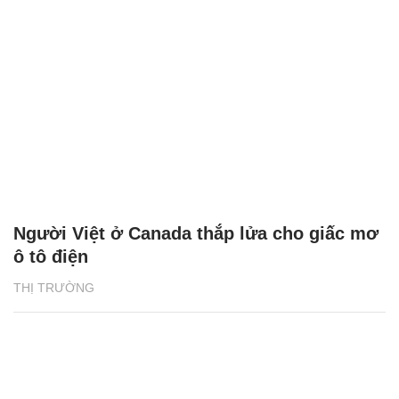
Người Việt ở Canada thắp lửa cho giấc mơ
ô tô điện
THỊ TRƯỜNG