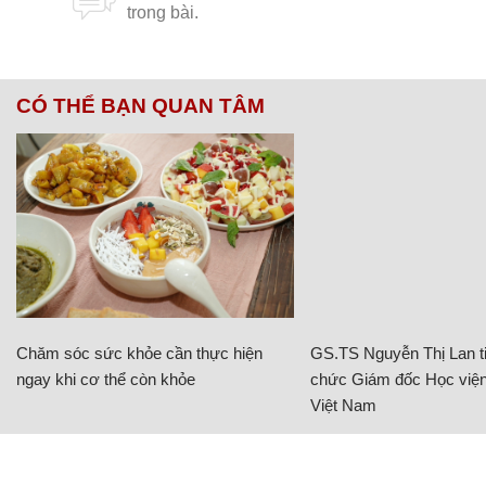
CÓ THỂ BẠN QUAN TÂM
Chăm sóc sức khỏe cần thực hiện
GS.TS Nguyễn Thị Lan ti
ngay khi cơ thể còn khỏe
chức Giám đốc Học viện
Việt Nam