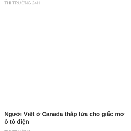
THỊ TRƯỜNG 24H
Người Việt ở Canada thắp lửa cho giấc mơ
ô tô điện