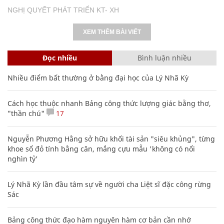
NGHỊ QUYẾT PHÁT TRIỂN KT- XH
XEM THÊM BÀI VIẾT
Đọc nhiều
Bình luận nhiều
Nhiều điểm bất thường ở bằng đại học của Lý Nhã Kỳ
Cách học thuộc nhanh Bảng công thức lượng giác bằng thơ,
"thần chú"
17
Nguyễn Phương Hằng sở hữu khối tài sản "siêu khủng", từng
khoe sổ đỏ tính bằng cân, mắng cựu mẫu 'không có nổi
nghìn tỷ'
Lý Nhã Kỳ lần đầu tâm sự về người cha Liệt sĩ đặc công rừng
Sác
Bảng công thức đạo hàm nguyên hàm cơ bản cần nhớ