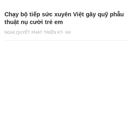
Chạy bộ tiếp sức xuyên Việt gây quỹ phẫu
thuật nụ cười trẻ em
NGHỊ QUYẾT PHÁT TRIỂN KT- XH