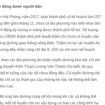
uy động được người dân
ôn Hải Phòng, năm 2017, toàn thành phố có kế hoạch làm 207
 đến giữa tháng 11, chưa có địa phương nào triển khai làm
 đăng ký lượng xi măng được thành phố hỗ trợ. Số lượng
được UBND thành phố phê duyệt thậm chí chưa có huyện nào
ựng đường giao thông nông thôn. Thậm chí tại các huyện An
ượng tiếp nhận cũng chỉ đạt 9- 10% so với mức kế hoạch.
heo các địa phương do nhiều tuyến đường khá dài, chi phí
g (huyện Kiến Thụy) Lương Văn Thành cho biết, do quy
 bố trí ruộng của các hộ chưa đồng đều. Có tuyến đường nội
ếu chỉ có sự tham gia của những hộ này, sẽ không thể làm
mức cao.
ối ứng làm đường cũng rất lớn trong khi các xã không thể
ây, một số huyện còn nợ xây dựng cơ bản các công trình hạ