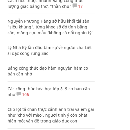
Cách học thuộc nhanh Bảng công thức
lượng giác bằng thơ, "thần chú"
17
Nguyễn Phương Hằng sở hữu khối tài sản
"siêu khủng", từng khoe sổ đỏ tính bằng
cân, mắng cựu mẫu 'không có nổi nghìn tỷ'
Lý Nhã Kỳ lần đầu tâm sự về người cha Liệt
sĩ đặc công rừng Sác
Bảng công thức đạo hàm nguyên hàm cơ
bản cần nhớ
Các công thức hóa học lớp 8, 9 cơ bản cần
nhớ
106
Clip lột tả chân thực cảnh anh trai và em gái
như 'chó với mèo', người tinh ý còn phát
hiện một vấn đề trong giáo dục con