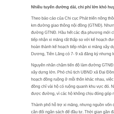
Nhiều tuyến đường dài, chi phí lớn khó h
Theo báo cáo của Chi cục Phát triển nông th
km đường giao thông nội đồng (GTNĐ). Nhưng
đường GTNĐ. Hầu hết các địa phương mới chỉ
tiếp nhận xi măng rất thấp so với kế hoạch 
hoàn thành kế hoạch tiếp nhận xi măng xây d
Dương, Tiên Lãng có 7- 9 xã đăng ký nhưng l
Nguyên nhân chậm tiến độ làm đường GTNĐ, t
xây dựng lớn. Phó chủ tịch UBND xã Đại Đồn
hoạch đồng ruộng ở mỗi thôn khác nhau, việc
đồng chỉ vài hộ có ruộng quanh khu vực đó. N
được đường, vì các hộ không chịu đóng góp 
Thành phố hỗ trợ xi măng, nhưng nguồn vốn đ
cân đối ngân sách để đầu tư. Thời gian gần đ