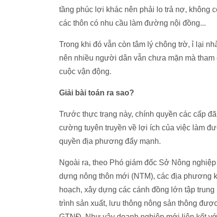
tầng phúc lợi khác nên phải lo trả nợ, không c
các thôn có nhu cầu làm đường nội đồng...
Trong khi đó vẫn còn tâm lý chông trờ, ỉ lại 
nên nhiều người dân vẫn chưa mặn mà tham g
cuộc vận động.
Giải bài toán ra sao?
Trước thực trạng này, chính quyền các cấp đã 
cường tuyên truyền về lợi ích của việc làm 
quyền địa phương đẩy mạnh.
Ngoài ra, theo Phó giám đốc Sở Nông nghiệp
dựng nông thôn mới (NTM), các địa phương kh
hoạch, xây dựng các cánh đồng lớn tập trung
trình sản xuất, lưu thông nông sản thông đượ
GTNĐ. Như vậy doanh nghiệp mới liên kết vớ