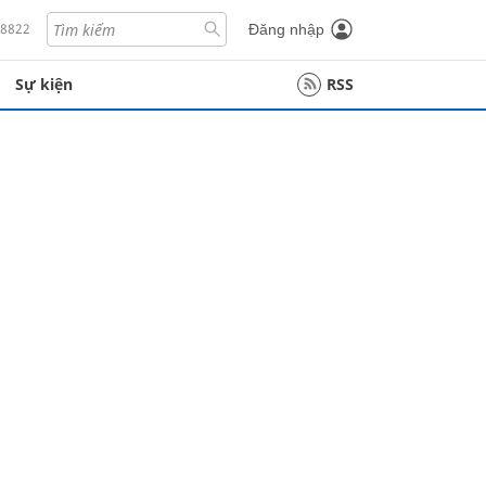
18822
Đăng nhập
Sự kiện
RSS