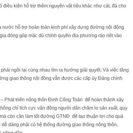
ó điều kiện hỗ trợ thêm nguyên vật liệu khác như cát, đá cho
nhà nước hỗ trợ hoàn toàn kinh phí xây dựng đường nội động
ia đóng góp mặc dù chính quyền địa phương ráo riết vào
phải ngồi lại cùng nhau tìm ra hướng giải quyết. Và việc tăng
đường giao thông nội đồng vẫn được các cấp ủy Đảng chính
 – Phát triển nông thôn Đinh Công Toản để hoàn thành xây
ông chỉ tích cực vận động người dân chăm lo sản xuất, quy
 mà còn cần làm tốt đường GTNĐ để tạo thuận lợi cho quá
c dễ dàng phải có hệ thống đường giao thông nông thôn,
i nông dân.