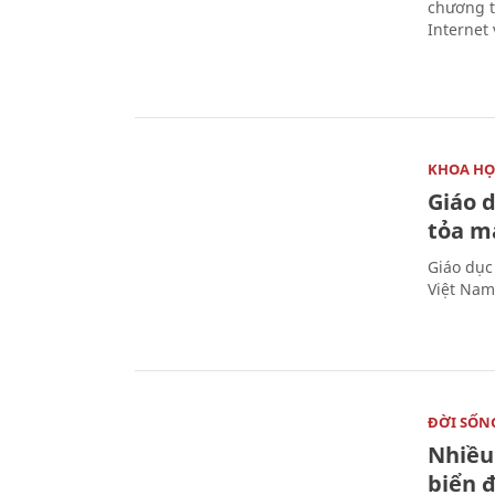
chương t
Internet 
KHOA HỌ
Giáo 
tỏa m
Giáo dục
Việt Nam
ĐỜI SỐN
Nhiều
biển 