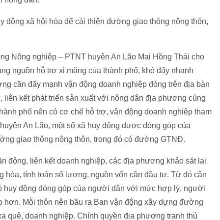
y động xã hội hóa để cải thiện đường giao thông nông thôn,
hòng Nông nghiệp – PTNT huyện An Lão Mai Hồng Thái cho
ng nguồn hỗ trợ xi măng của thành phố, khó đẩy nhanh
ng cần đẩy mạnh vận động doanh nghiệp đóng trên địa bàn
 liên kết phát triển sản xuất với nông dân địa phương cùng
hành phố nên có cơ chế hỗ trợ, vận động doanh nghiệp tham
ở huyện An Lão, một số xã huy động được đóng góp của
ờng giao thông nông thôn, trong đó có đường GTNĐ.
n động, liên kết doanh nghiệp, các địa phương khảo sát lại
 hóa, tính toán số lượng, nguồn vốn cần đầu tư. Từ đó cân
đó huy động đóng góp của người dân với mức hợp lý, người
ao hơn. Mỗi thôn nên bầu ra Ban vận động xây dựng đường
xa quê, doanh nghiệp. Chính quyền địa phương tranh thủ