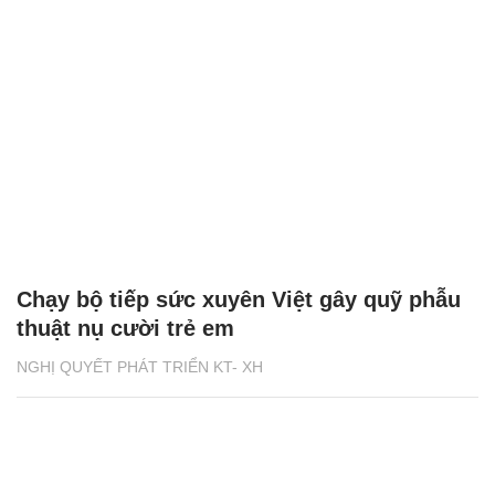
Chạy bộ tiếp sức xuyên Việt gây quỹ phẫu
thuật nụ cười trẻ em
NGHỊ QUYẾT PHÁT TRIỂN KT- XH