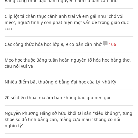
Bảng công thức đạo hàm nguyên hàm cơ bản cần nhớ
Clip lột tả chân thực cảnh anh trai và em gái như 'chó với
mèo', người tinh ý còn phát hiện một vấn đề trong giáo dục
con
Các công thức hóa học lớp 8, 9 cơ bản cần nhớ
106
Mẹo học thuộc Bảng tuần hoàn nguyên tố hóa học bằng thơ,
câu nói vui vẻ
Nhiều điểm bất thường ở bằng đại học của Lý Nhã Kỳ
20 số điện thoại ma ám bạn không bao giờ nên gọi
Nguyễn Phương Hằng sở hữu khối tài sản "siêu khủng", từng
khoe sổ đỏ tính bằng cân, mắng cựu mẫu 'không có nổi
nghìn tỷ'