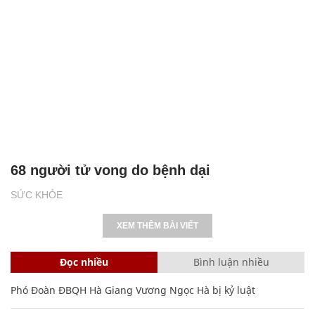
68 người tử vong do bệnh dại
SỨC KHỎE
XEM THÊM BÀI VIẾT
Đọc nhiều
Bình luận nhiều
Phó Đoàn ĐBQH Hà Giang Vương Ngọc Hà bị kỷ luật