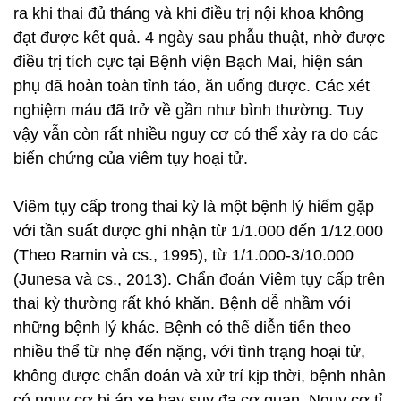
ra khi thai đủ tháng và khi điều trị nội khoa không
đạt được kết quả. 4 ngày sau phẫu thuật, nhờ được
điều trị tích cực tại Bệnh viện Bạch Mai, hiện sản
phụ đã hoàn toàn tỉnh táo, ăn uống được. Các xét
nghiệm máu đã trở về gần như bình thường. Tuy
vậy vẫn còn rất nhiều nguy cơ có thể xảy ra do các
biến chứng của viêm tụy hoại tử.
Viêm tụy cấp trong thai kỳ là một bệnh lý hiếm gặp
với tần suất được ghi nhận từ 1/1.000 đến 1/12.000
(Theo Ramin và cs., 1995), từ 1/1.000-3/10.000
(Junesa và cs., 2013). Chẩn đoán Viêm tụy cấp trên
thai kỳ thường rất khó khăn. Bệnh dễ nhầm với
những bệnh lý khác. Bệnh có thể diễn tiến theo
nhiều thể từ nhẹ đến nặng, với tình trạng hoại tử,
không được chẩn đoán và xử trí kịp thời, bệnh nhân
có nguy cơ bị áp xe hay suy đa cơ quan. Nguy cơ tỉ