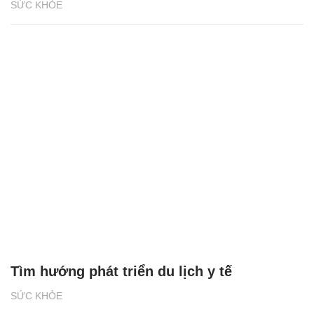
SỨC KHỎE
Tìm hướng phát triển du lịch y tế
SỨC KHỎE