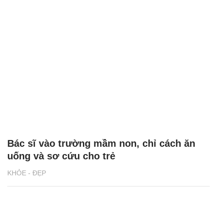
Bác sĩ vào trường mầm non, chỉ cách ăn
uống và sơ cứu cho trẻ
KHỎE - ĐẸP