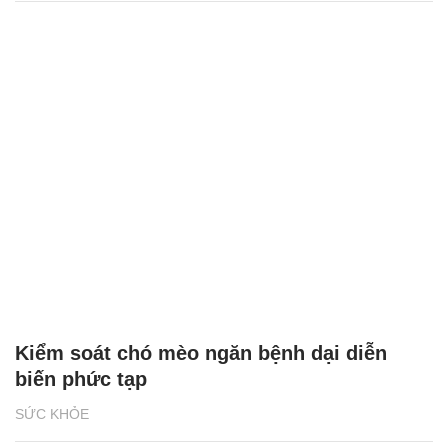
Kiểm soát chó mèo ngăn bệnh dại diễn
biến phức tạp
SỨC KHỎE