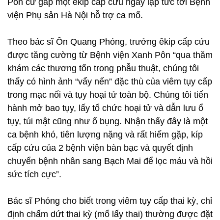
Pôn cử gấp một êkip cấp cứu ngay lập tức tới Bệnh
viện Phụ sản Hà Nội hỗ trợ ca mổ.
Theo bác sĩ Ôn Quang Phóng, trưởng êkip cấp cứu
được tăng cường từ Bệnh viện Xanh Pôn “qua thăm
khám các thương tổn trong phẫu thuật, chúng tôi
thấy có hình ảnh “vẩy nến” đặc thù của viêm tụy cấp
trong mạc nối và tụy hoại tử toàn bộ. Chúng tôi tiến
hành mở bao tụy, lấy tổ chức hoại tử và dẫn lưu ổ
tụy, túi mật cũng như ổ bụng. Nhận thấy đây là một
ca bệnh khó, tiên lượng nặng và rất hiếm gặp, kíp
cấp cứu của 2 bệnh viện bàn bạc và quyết định
chuyển bệnh nhân sang Bạch Mai để lọc máu và hồi
sức tích cực”.
Bác sĩ Phóng cho biết trong viêm tụy cấp thai kỳ, chỉ
định chấm dứt thai kỳ (mổ lấy thai) thường được đặt