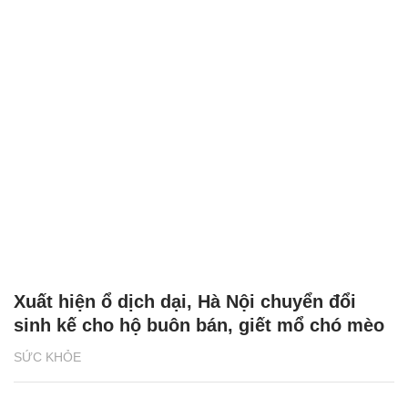
Xuất hiện ổ dịch dại, Hà Nội chuyển đổi
sinh kế cho hộ buôn bán, giết mổ chó mèo
SỨC KHỎE