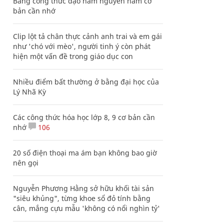
Bảng công thức đạo hàm nguyên hàm cơ
bản cần nhớ
Clip lột tả chân thực cảnh anh trai và em gái
như 'chó với mèo', người tinh ý còn phát
hiện một vấn đề trong giáo dục con
Nhiều điểm bất thường ở bằng đại học của
Lý Nhã Kỳ
Các công thức hóa học lớp 8, 9 cơ bản cần
nhớ
106
20 số điện thoại ma ám bạn không bao giờ
nên gọi
Nguyễn Phương Hằng sở hữu khối tài sản
"siêu khủng", từng khoe sổ đỏ tính bằng
cân, mắng cựu mẫu 'không có nổi nghìn tỷ'