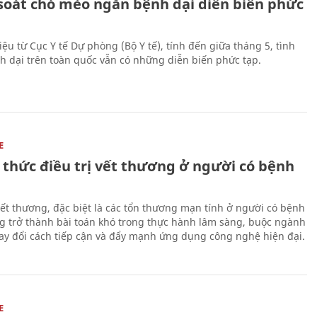
soát chó mèo ngăn bệnh dại diễn biến phức
iệu từ Cục Y tế Dự phòng (Bộ Y tế), tính đến giữa tháng 5, tình
h dại trên toàn quốc vẫn có những diễn biến phức tạp.
E
 thức điều trị vết thương ở người có bệnh
 vết thương, đặc biệt là các tổn thương mạn tính ở người có bệnh
g trở thành bài toán khó trong thực hành lâm sàng, buộc ngành
hay đổi cách tiếp cận và đẩy mạnh ứng dụng công nghệ hiện đại.
E