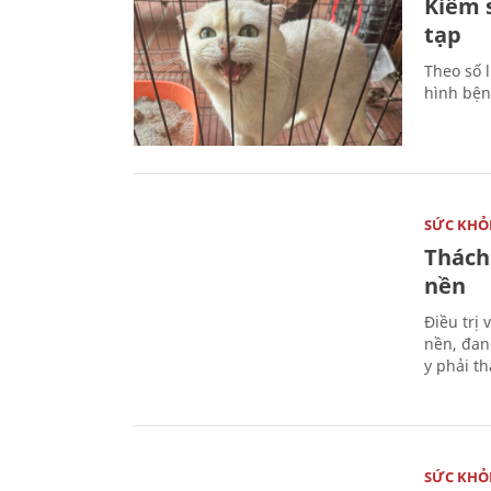
Kiểm 
tạp
Theo số l
hình bện
SỨC KHỎ
Thách
nền
Điều trị
nền, đan
y phải t
SỨC KHỎ