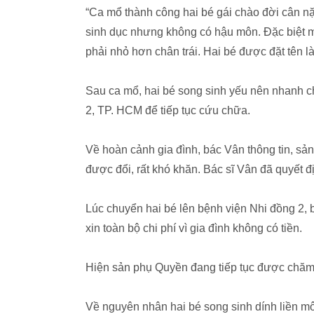
“Ca mổ thành công hai bé gái chào đời cân nặ
sinh dục nhưng không có hậu môn. Đặc biệt mộ
phải nhỏ hơn chân trái. Hai bé được đặt tên l
Sau ca mổ, hai bé song sinh yếu nên nhanh c
2, TP. HCM để tiếp tục cứu chữa.
Về hoàn cảnh gia đình, bác Vân thông tin, sả
được đổi, rất khó khăn. Bác sĩ Vân đã quyết đị
Lúc chuyển hai bé lên bệnh viện Nhi đồng 2
xin toàn bộ chi phí vì gia đình không có tiền.
Hiện sản phụ Quyền đang tiếp tục được chăm 
Về nguyên nhân hai bé song sinh dính liền 