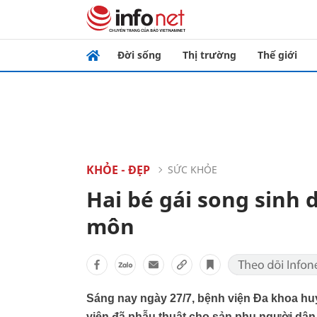
Đời sống
Thị trường
Thế giới
KHỎE - ĐẸP
SỨC KHỎE
Hai bé gái song sinh 
môn
Sáng nay ngày 27/7, bệnh viện Đa khoa hu
viện đã phẫu thuật cho sản phụ người dân t