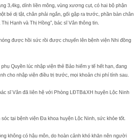
ng 3,4kg, dính liền mông, vùng xương cụt, có hai bộ phận
t bé dị tật, chân phải ngắn, gối gập ra trước, phần bàn chân
à Thị Hạnh và Thị Hồng”, bác sĩ Vân thông tin.
hóng được hồi sức rồi được chuyển lên bệnh viện Nhi đồng
n phụ Quyền lúc nhập viện thẻ Bảo hiểm y tế hết hạn, đang
nh cho nhập viện điều trị trước, mọi khoản chi phí tính sau.
, bác sĩ Vân đã liên hệ với Phòng LĐTB&XH huyện Lộc Ninh
sóc tại bệnh viện Đa khoa huyện Lộc Ninh, sức khỏe tốt.
mông không có hậu môn, do hoàn cảnh khó khăn nên người