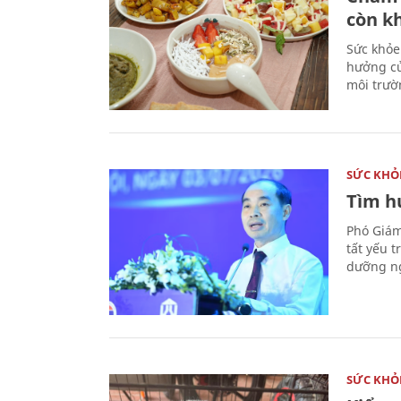
còn k
Sức khỏe
hưởng củ
môi trườ
SỨC KHỎ
Tìm hư
Phó Giám
tất yếu 
dưỡng ng
SỨC KHỎ