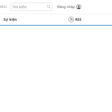
18822
Đăng nhập
Sự kiện
RSS