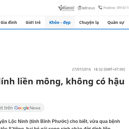
Hotline: 09161
Gia đình
Giới trẻ
Khỏe - đẹp
Chuyện lạ
Quân sự
27/07/2016 18:32 (GMT+07:00)
dính liền mông, không có hậu
yện Lộc Ninh (tỉnh Bình Phước) cho biết, vừa qua bệnh
ộc S’tiêng, hai bé gái song sinh chào đời dính liền