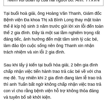
Niềm vui đoàn tụ của hai người bố. Ảnh: TTXVN
Tại buổi hoà giải, ông Hoàng Văn Thanh, Giám đốc
Bệnh viện Đa khoa Thị xã Bình Long thay mặt toàn
thể ê kíp hộ sinh 3 năm trước gửi lời xin lỗi đến toàn
thể 2 gia đình. Đây là một sai lầm nghiêm trọng rất
đáng tiếc, ảnh hưởng đến mặt tâm sinh lý các bé,
làm đảo lộn cuộc sống nên ông Thanh xin nhận
trách nhiệm và xin lỗi 2 gia đình.
Sau khi lấy ý kiến tại buổi hòa giải, 2 bên gia đình
chấp nhận việc tiến hành trao trả các bé về với cha
mẹ đẻ. Tuy nhiên khi 2 gia đình đang làm lễ trao trả
thì anh Tuấn bất ngờ không chấp nhận việc trao trả
con vì cho rằng bệnh viện hỗ trợ không thỏa đáng
và tuyên bố sẽ khởi kiện.