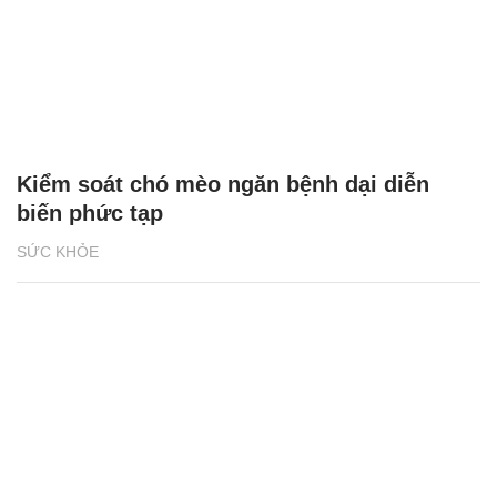
Kiểm soát chó mèo ngăn bệnh dại diễn
biến phức tạp
SỨC KHỎE