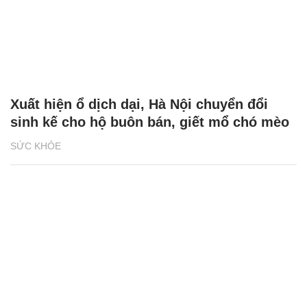
Xuất hiện ổ dịch dại, Hà Nội chuyển đổi
sinh kế cho hộ buôn bán, giết mổ chó mèo
SỨC KHỎE