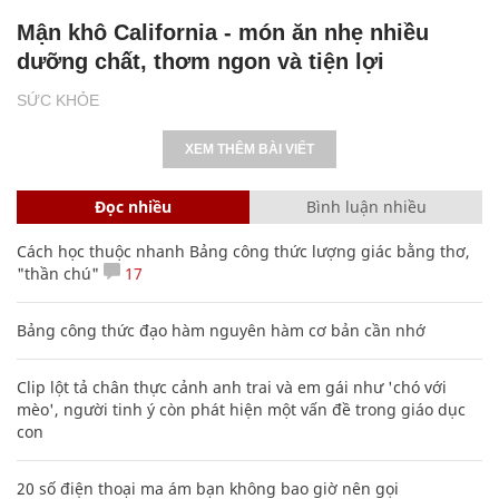
Mận khô California - món ăn nhẹ nhiều
dưỡng chất, thơm ngon và tiện lợi
SỨC KHỎE
XEM THÊM BÀI VIẾT
Đọc nhiều
Bình luận nhiều
Cách học thuộc nhanh Bảng công thức lượng giác bằng thơ,
"thần chú"
17
Bảng công thức đạo hàm nguyên hàm cơ bản cần nhớ
Clip lột tả chân thực cảnh anh trai và em gái như 'chó với
mèo', người tinh ý còn phát hiện một vấn đề trong giáo dục
con
20 số điện thoại ma ám bạn không bao giờ nên gọi