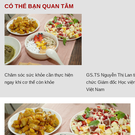
CÓ THỂ BẠN QUAN TÂM
Chăm sóc sức khỏe cần thực hiện
GS.TS Nguyễn Thị Lan ti
ngay khi cơ thể còn khỏe
chức Giám đốc Học viện
Việt Nam