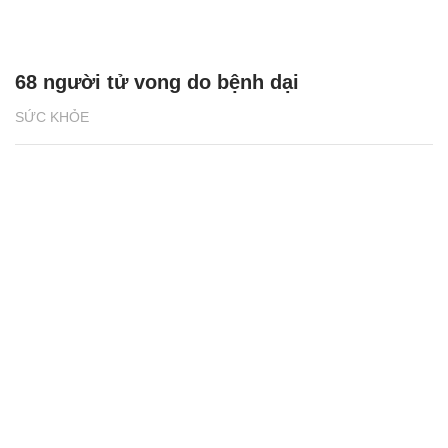
68 người tử vong do bệnh dại
SỨC KHỎE