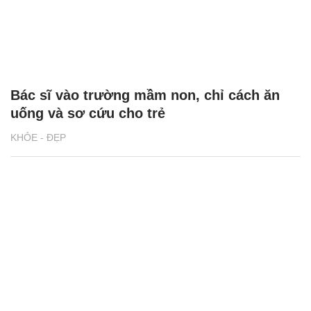
Bác sĩ vào trường mầm non, chỉ cách ăn
uống và sơ cứu cho trẻ
KHỎE - ĐẸP