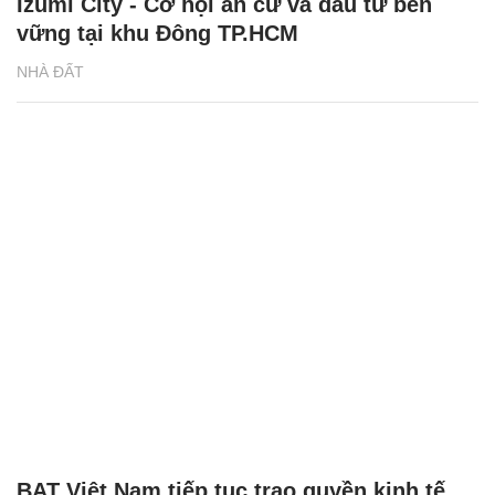
Izumi City - Cơ hội an cư và đầu tư bền
vững tại khu Đông TP.HCM
NHÀ ĐẤT
BAT Việt Nam tiếp tục trao quyền kinh tế