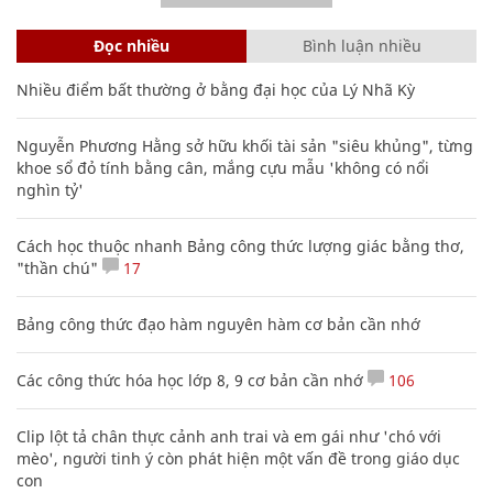
Đọc nhiều
Bình luận nhiều
Nhiều điểm bất thường ở bằng đại học của Lý Nhã Kỳ
Nguyễn Phương Hằng sở hữu khối tài sản "siêu khủng", từng
khoe sổ đỏ tính bằng cân, mắng cựu mẫu 'không có nổi
nghìn tỷ'
Cách học thuộc nhanh Bảng công thức lượng giác bằng thơ,
"thần chú"
17
Bảng công thức đạo hàm nguyên hàm cơ bản cần nhớ
Các công thức hóa học lớp 8, 9 cơ bản cần nhớ
106
Clip lột tả chân thực cảnh anh trai và em gái như 'chó với
mèo', người tinh ý còn phát hiện một vấn đề trong giáo dục
con