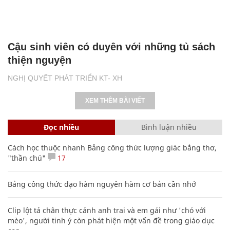
Cậu sinh viên có duyên với những tủ sách
thiện nguyện
NGHỊ QUYẾT PHÁT TRIỂN KT- XH
XEM THÊM BÀI VIẾT
Đọc nhiều
Bình luận nhiều
Cách học thuộc nhanh Bảng công thức lượng giác bằng thơ,
"thần chú"
17
Bảng công thức đạo hàm nguyên hàm cơ bản cần nhớ
Clip lột tả chân thực cảnh anh trai và em gái như 'chó với
mèo', người tinh ý còn phát hiện một vấn đề trong giáo dục