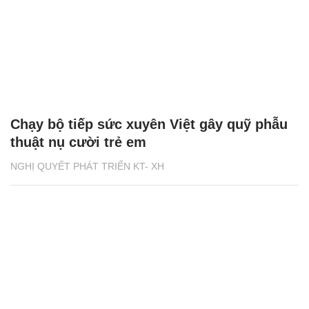
Chạy bộ tiếp sức xuyên Việt gây quỹ phẫu
thuật nụ cười trẻ em
NGHỊ QUYẾT PHÁT TRIỂN KT- XH