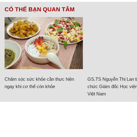
CÓ THỂ BẠN QUAN TÂM
Chăm sóc sức khỏe cần thực hiện
GS.TS Nguyễn Thị Lan ti
ngay khi cơ thể còn khỏe
chức Giám đốc Học viện
Việt Nam