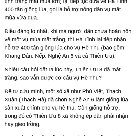
tình trạng mất mùa lớn) lại tiếp tục đưa về Hà Tĩnh
400 tấn giống lúa, gọi là hỗ trợ nông dân vụ mất
mùa vừa qua.
Điều đáng lo nhất, khi mà người dân chưa hoàn hồn
về một vụ mùa mất trắng, thì Hà Tĩnh lại tiếp nhận
hỗ trợ 400 tấn giống lúa cho vụ Hè Thu (bao gồm
Khang Dân, Nếp, Nghệ An 6 và cả Thiên Ưu).
Nhiều câu hỏi đặt ra lúc này, Thiên Ưu 8 đã mất
trắng, sao vẫn được cơ cấu vụ Hè Thu?
Để tự cứu mình, một số xã như Phù Việt, Thạch
Xuân (Thạch Hà) đã chọn Nghệ An 6 làm giống lúa
sản xuất chính cho vụ hè thu. Còn giống hỗ trợ,
trong đó có Thiên Ưu 8 xã không ép dân phải nhận
hay gieo trồng.