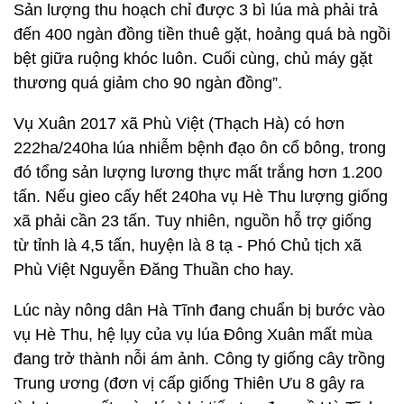
Sản lượng thu hoạch chỉ được 3 bì lúa mà phải trả
đến 400 ngàn đồng tiền thuê gặt, hoảng quá bà ngồi
bệt giữa ruộng khóc luôn. Cuối cùng, chủ máy gặt
thương quá giảm cho 90 ngàn đồng”.
Vụ Xuân 2017 xã Phù Việt (Thạch Hà) có hơn
222ha/240ha lúa nhiễm bệnh đạo ôn cổ bông, trong
đó tổng sản lượng lương thực mất trắng hơn 1.200
tấn. Nếu gieo cấy hết 240ha vụ Hè Thu lượng giống
xã phải cần 23 tấn. Tuy nhiên, nguồn hỗ trợ giống
từ tỉnh là 4,5 tấn, huyện là 8 tạ - Phó Chủ tịch xã
Phù Việt Nguyễn Đăng Thuần cho hay.
Lúc này nông dân Hà Tĩnh đang chuẩn bị bước vào
vụ Hè Thu, hệ lụy của vụ lúa Đông Xuân mất mùa
đang trở thành nỗi ám ảnh. Công ty giống cây trồng
Trung ương (đơn vị cấp giống Thiên Ưu 8 gây ra