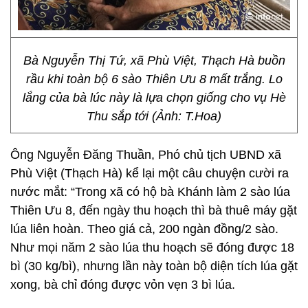
Bà Nguyễn Thị Tứ, xã Phù Việt, Thạch Hà buồn
rầu khi toàn bộ 6 sào Thiên Ưu 8 mất trắng. Lo
lắng của bà lúc này là lựa chọn giống cho vụ Hè
Thu sắp tới (Ảnh: T.Hoa)
Ông Nguyễn Đăng Thuần, Phó chủ tịch UBND xã
Phù Việt (Thạch Hà) kể lại một câu chuyện cười ra
nước mắt: “Trong xã có hộ bà Khánh làm 2 sào lúa
Thiên Ưu 8, đến ngày thu hoạch thì bà thuê máy gặt
lúa liên hoàn. Theo giá cả, 200 ngàn đồng/2 sào.
Như mọi năm 2 sào lúa thu hoạch sẽ đóng được 18
bì (30 kg/bì), nhưng lần này toàn bộ diện tích lúa gặt
xong, bà chỉ đóng được vỏn vẹn 3 bì lúa.