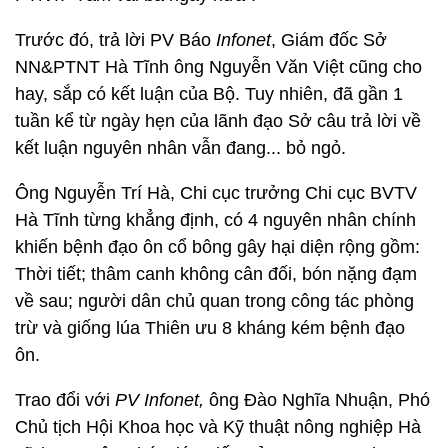
Trước đó, trả lời PV Báo
Infonet
, Giám đốc Sở
NN&PTNT Hà Tĩnh ông Nguyễn Văn Việt cũng cho
hay, sắp có kết luận của Bộ. Tuy nhiên, đã gần 1
tuần kể từ ngày hẹn của lãnh đạo Sở câu trả lời về
kết luận nguyên nhân vẫn đang... bỏ ngỏ.
Ông Nguyễn Trí Hà, Chi cục trưởng Chi cục BVTV
Hà Tĩnh từng khẳng định, có 4 nguyên nhân chính
khiến bệnh đạo ôn cổ bông gây hại diện rộng gồm:
Thời tiết; thâm canh không cân đối, bón nặng đạm
về sau; người dân chủ quan trong công tác phòng
trừ và giống lúa Thiên ưu 8 kháng kém bệnh đạo
ôn.
Trao đổi với
PV
Infonet,
ông Đào Nghĩa Nhuận, Phó
Chủ tịch Hội Khoa học và Kỹ thuật nông nghiệp Hà