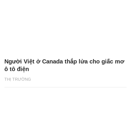
Người Việt ở Canada thắp lửa cho giấc mơ
ô tô điện
THỊ TRƯỜNG