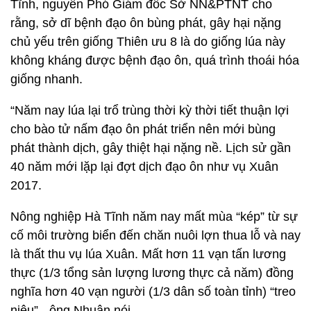
Tĩnh, nguyên Phó Giám đốc Sở NN&PTNT cho
rằng, sở dĩ bệnh đạo ôn bùng phát, gây hại nặng
chủ yếu trên giống Thiên ưu 8 là do giống lúa này
không kháng được bệnh đạo ôn, quá trình thoái hóa
giống nhanh.
“Năm nay lúa lại trổ trùng thời kỳ thời tiết thuận lợi
cho bào tử nấm đạo ôn phát triển nên mới bùng
phát thành dịch, gây thiệt hại nặng nề. Lịch sử gần
40 năm mới lặp lại đợt dịch đạo ôn như vụ Xuân
2017.
Nông nghiệp Hà Tĩnh năm nay mất mùa “kép” từ sự
cố môi trường biển đến chăn nuôi lợn thua lỗ và nay
là thất thu vụ lúa Xuân. Mất hơn 11 vạn tấn lương
thực (1/3 tổng sản lượng lương thực cả năm) đồng
nghĩa hơn 40 vạn người (1/3 dân số toàn tỉnh) “treo
niêu”- ông Nhuận nói.