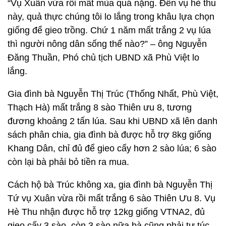
“Vụ Xuân vừa rồi mất mùa quá nặng. Đến vụ hè thu
này, quả thực chúng tôi lo lắng trong khâu lựa chọn
giống để gieo trồng. Chứ 1 năm mất trắng 2 vụ lúa
thì người nông dân sống thế nào?” – ông Nguyễn
Đăng Thuần, Phó chủ tịch UBND xã Phù Việt lo
lắng.
Gia đình bà Nguyễn Thị Trúc (Thống Nhất, Phù Việt,
Thạch Hà) mất trắng 8 sào Thiên ưu 8, tương
đương khoảng 2 tấn lúa. Sau khi UBND xã lên danh
sách phân chia, gia đình bà được hỗ trợ 8kg giống
Khang Dân, chỉ đủ để gieo cấy hơn 2 sào lúa; 6 sào
còn lại bà phải bỏ tiền ra mua.
Cách hộ bà Trúc không xa, gia đình bà Nguyễn Thị
Tứ vụ Xuân vừa rồi mất trắng 6 sào Thiên Ưu 8. Vụ
Hè Thu nhận được hỗ trợ 12kg giống VTNA2, đủ
gieo cấy 3 sào, còn 3 sào nữa bà cũng phải tự túc.