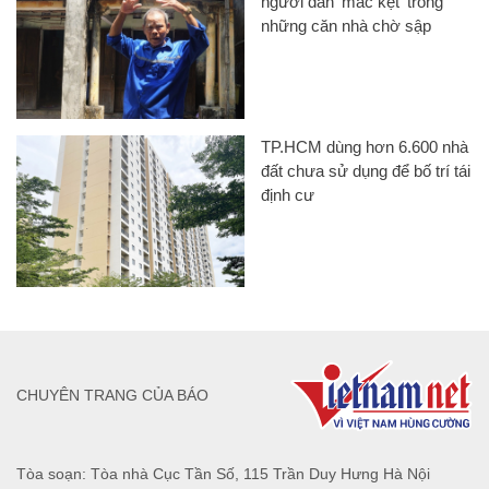
người dân 'mắc kẹt' trong
những căn nhà chờ sập
TP.HCM dùng hơn 6.600 nhà
đất chưa sử dụng để bố trí tái
định cư
CHUYÊN TRANG CỦA BÁO
Tòa soạn: Tòa nhà Cục Tần Số, 115 Trần Duy Hưng Hà Nội