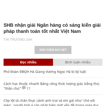
SHB nhận giải Ngân hàng có sáng kiến giải
pháp thanh toán tốt nhất Việt Nam
THỊ TRƯỜNG 24H
XEM THÊM BÀI VIẾT
Đọc nhiều
Bình luận nhiều
Phó Đoàn ĐBQH Hà Giang Vương Ngọc Hà bị kỷ luật
Cách học thuộc nhanh Bảng công thức lượng giác bằng thơ,
"thần chú"
17
Clip lột tả chân thực cảnh anh trai và em gái như 'chó với
mèo', người tinh ý còn phát hiện một vấn đề trong giáo dục