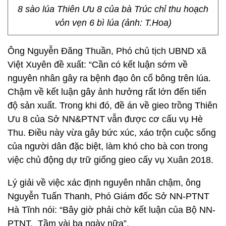
8 sào lúa Thiên Ưu 8 của bà Trúc chỉ thu hoạch
vỏn vẹn 6 bì lúa (ảnh: T.Hoa)
Ông Nguyễn Đăng Thuần, Phó chủ tịch UBND xã
Việt Xuyên đề xuất: “Cần có kết luận sớm về
nguyên nhân gây ra bệnh đạo ôn cổ bông trên lúa.
Chậm về kết luận gây ảnh hưởng rất lớn đến tiến
độ sản xuất. Trong khi đó, đề án về gieo trồng Thiên
Ưu 8 của Sở NN&PTNT vẫn được cơ cấu vụ Hè
Thu. Điều này vừa gây bức xúc, xáo trộn cuộc sống
của người dân đặc biệt, làm khó cho bà con trong
việc chủ động dự trữ giống gieo cấy vụ Xuân 2018.
Lý giải về việc xác định nguyên nhân chậm, ông
Nguyễn Tuấn Thanh, Phó Giám đốc Sở NN-PTNT
Hà Tĩnh nói: “Bây giờ phải chờ kết luận của Bộ NN-
PTNT. Tầm vài ba ngày nữa”.