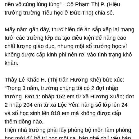
nên vô cùng lúng túng” - Cô Phạm Thị P. (Hiệu
trưởng trường Tiểu học ở Đức Thọ) chia sẻ.
Mấy năm gần đây, thực hiện đề án sắp xếp lại mạng
lưới các trường lớp đã tạo điều kiện để nâng cao
chất lượng giáo dục, nhưng một số trường học vì
không được cấp kinh phí nên rơi vào tình trạng khó
khăn.
Thầy Lê Khắc H. (Thị trấn Hương Khê) bức xúc:
“Trong 3 năm, trường chúng tôi có 2 đợt nhập
trường. Đợt 1: nhập 152 em từ xã Hương Xuân; đợt
2 nhập 204 em từ xã Lộc Yên, nâng số lớp lên 24
và số học sinh lên 818 em mà không được cấp
thêm đồng nào.
Hiện nhà trường phải lấy phòng bộ môn làm phòng
học mới đủ bố trí học một ca, bàn ghế chủ yếu bàn