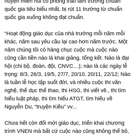
huyện miền núi có phong trào làm trường chuẩn
quốc gia tiêu biểu nhất, bị rút 11 trường từ chuẩn
quốc gia xuống không đạt chuẩn.
“Hoạt động giáo dục của nhà trường mỗi năm mỗi
khác, năm sau yêu cầu lại cao hơn năm trước. Một
năm chúng tôi có hàng chục cuộc mà cuộc nào
cũng cần tiền nào là khai giảng, tổng kết. Nào là đại
hội (chi bộ, đoàn, đội, CNVC…); nào là các ngày lễ
trọng: 8/3, 26/3, 19/5, 27/7, 20/10, 20/11, 22/12; Nào
là tuần lễ học tập suốt đời, và nhiều cuộc thi văn
nghệ, thể dục thể thao, thi HSG, thi viết vẽ., thi tìm
hiểu luật pháp, thi tìm hiểu ATGT, tìm hiểu về
Nguyễn Du, “truyện Kiều” vv...
Chưa hết còn đổi mới giáo dục, triển khai chương
trình VNEN mà bất cứ cuộc nào cũng không thể bỏ,