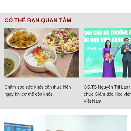
CÓ THỂ BẠN QUAN TÂM
Chăm sóc sức khỏe cần thực hiện
GS.TS Nguyễn Thị Lan ti
ngay khi cơ thể còn khỏe
chức Giám đốc Học viện
Việt Nam