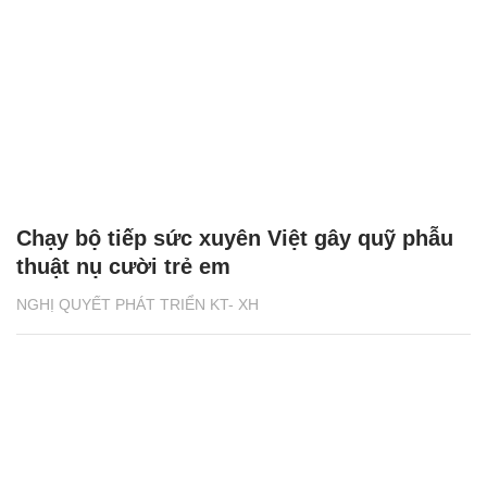
Chạy bộ tiếp sức xuyên Việt gây quỹ phẫu
thuật nụ cười trẻ em
NGHỊ QUYẾT PHÁT TRIỂN KT- XH