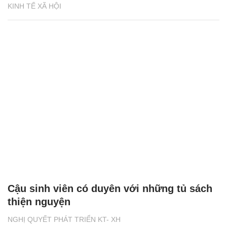
KINH TẾ XÃ HỘI
Cậu sinh viên có duyên với những tủ sách
thiện nguyện
NGHỊ QUYẾT PHÁT TRIỂN KT- XH