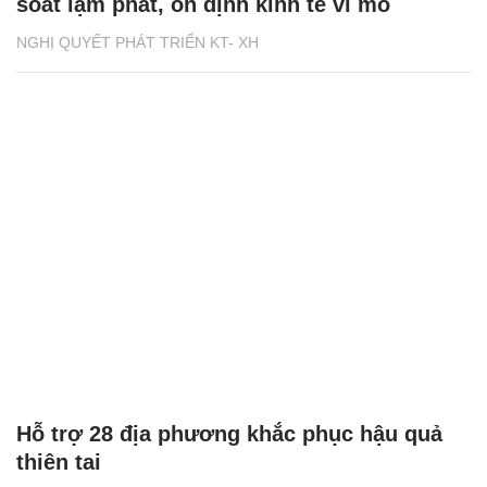
soát lạm phát, ổn định kinh tế vĩ mô
NGHỊ QUYẾT PHÁT TRIỂN KT- XH
Hỗ trợ 28 địa phương khắc phục hậu quả
thiên tai