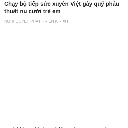
Chạy bộ tiếp sức xuyên Việt gây quỹ phẫu
thuật nụ cười trẻ em
NGHỊ QUYẾT PHÁT TRIỂN KT- XH