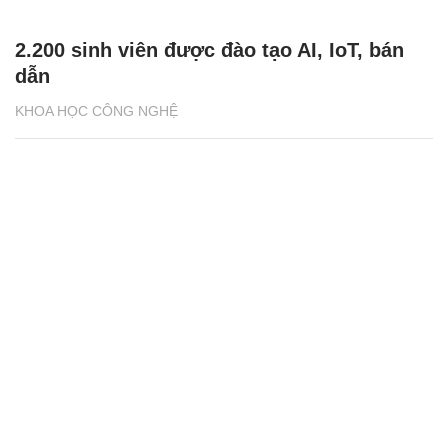
2.200 sinh viên được đào tạo AI, IoT, bán
dẫn
KHOA HỌC CÔNG NGHỆ