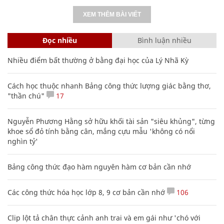
XEM THÊM BÀI VIẾT
Đọc nhiều
Bình luận nhiều
Nhiều điểm bất thường ở bằng đại học của Lý Nhã Kỳ
Cách học thuộc nhanh Bảng công thức lượng giác bằng thơ,
"thần chú"
17
Nguyễn Phương Hằng sở hữu khối tài sản "siêu khủng", từng
khoe sổ đỏ tính bằng cân, mắng cựu mẫu 'không có nổi
nghìn tỷ'
Bảng công thức đạo hàm nguyên hàm cơ bản cần nhớ
Các công thức hóa học lớp 8, 9 cơ bản cần nhớ
106
Clip lột tả chân thực cảnh anh trai và em gái như 'chó với