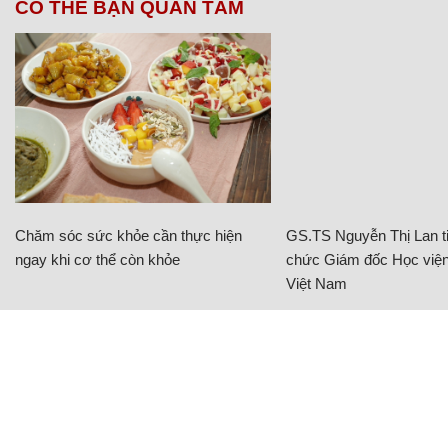
CÓ THỂ BẠN QUAN TÂM
Chăm sóc sức khỏe cần thực hiện
GS.TS Nguyễn Thị Lan ti
ngay khi cơ thể còn khỏe
chức Giám đốc Học viện
Việt Nam