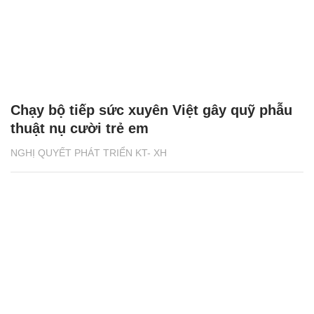
Chạy bộ tiếp sức xuyên Việt gây quỹ phẫu
thuật nụ cười trẻ em
NGHỊ QUYẾT PHÁT TRIỂN KT- XH