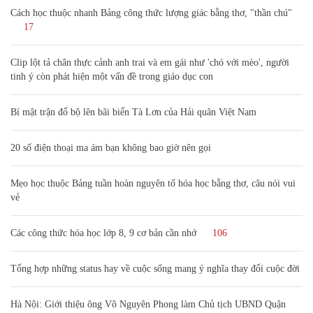
Cách học thuộc nhanh Bảng công thức lượng giác bằng thơ, "thần chú"
17
Clip lột tả chân thực cảnh anh trai và em gái như 'chó với mèo', người
tinh ý còn phát hiện một vấn đề trong giáo dục con
Bí mật trận đổ bộ lên bãi biển Tà Lơn của Hải quân Việt Nam
20 số điện thoại ma ám bạn không bao giờ nên gọi
Mẹo học thuộc Bảng tuần hoàn nguyên tố hóa học bằng thơ, câu nói vui
vẻ
Các công thức hóa học lớp 8, 9 cơ bản cần nhớ
106
Tổng hợp những status hay về cuộc sống mang ý nghĩa thay đổi cuộc đời
Hà Nội: Giới thiệu ông Võ Nguyên Phong làm Chủ tịch UBND Quận