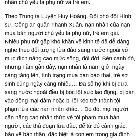
nhân chủ yếu là phụ nữ và trẻ em.
Theo Trung tá Luyện Huy Hoàng, Đội phó đội Hình
sự, Công an quận Thanh Xuân, nạn nhân của nạn
mua bán người chủ yếu là phụ nữ, trẻ em gái.
Nhiều phụ nữ gặp khó khăn về kinh tế đã dễ dàng
nghe theo đối tượng lừa đảo sang nước ngoài với
mục đích nâng cao mức sống, đổi đời. Bên cạnh đó,
những năm gần đây, nạn nhân là nam giới ngày
càng tăng lên, tình trạng mua bán bào thai, trẻ sơ
sinh cũng ngày càng nhiều… Đa số họ khi bị đưa
sang nước ngoài đều bị bóc lột sức lao động, bị bán
vào động mại dâm hoặc bị lôi kéo trở thành tội
phạm lừa các nạn nhân khác… Do đó, mọi người
cần nâng cao nhận thức về tội phạm mua bán
người, các thủ đoạn lừa đảo, để từ đó cảnh giác,
bảo vệ bản thân, đặc biệt là con em trong gia đình