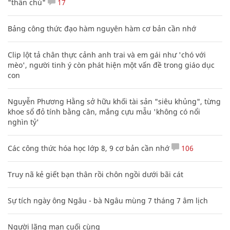
"thần chú"
17
Bảng công thức đạo hàm nguyên hàm cơ bản cần nhớ
Clip lột tả chân thực cảnh anh trai và em gái như 'chó với
mèo', người tinh ý còn phát hiện một vấn đề trong giáo dục
con
Nguyễn Phương Hằng sở hữu khối tài sản "siêu khủng", từng
khoe sổ đỏ tính bằng cân, mắng cựu mẫu 'không có nổi
nghìn tỷ'
Các công thức hóa học lớp 8, 9 cơ bản cần nhớ
106
Truy nã kẻ giết bạn thân rồi chôn ngồi dưới bãi cát
Sự tích ngày ông Ngâu - bà Ngâu mùng 7 tháng 7 âm lịch
Người lãng mạn cuối cùng