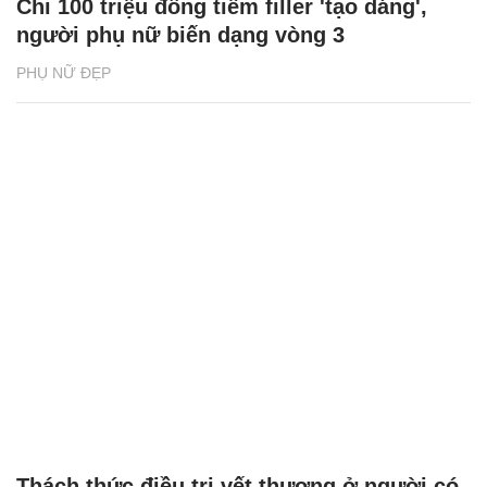
Chi 100 triệu đồng tiêm filler 'tạo dáng',
người phụ nữ biến dạng vòng 3
PHỤ NỮ ĐẸP
Thách thức điều trị vết thương ở người có