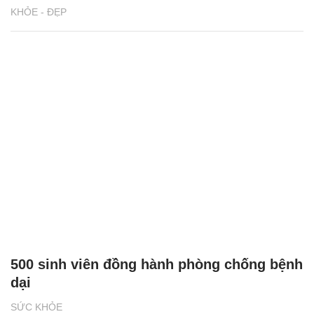
KHỎE - ĐẸP
500 sinh viên đồng hành phòng chống bệnh
dại
SỨC KHỎE