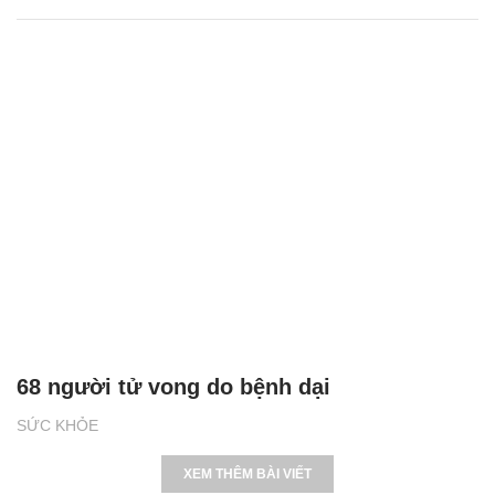
68 người tử vong do bệnh dại
SỨC KHỎE
XEM THÊM BÀI VIẾT