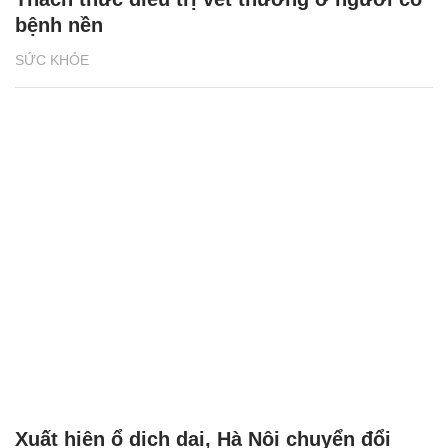
bệnh nền
SỨC KHỎE
Xuất hiện ổ dịch dại, Hà Nội chuyển đổi