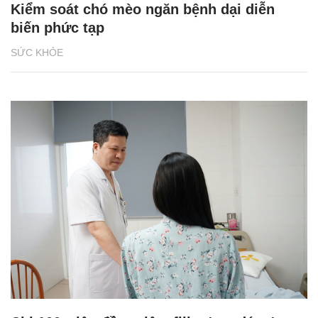
Kiểm soát chó mèo ngăn bệnh dại diễn
biến phức tạp
SỨC KHỎE