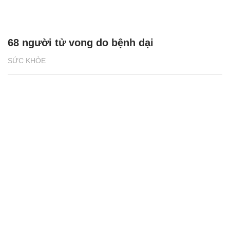
68 người tử vong do bệnh dại
SỨC KHỎE