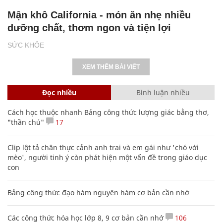
Mận khô California - món ăn nhẹ nhiều
dưỡng chất, thơm ngon và tiện lợi
SỨC KHỎE
XEM THÊM BÀI VIẾT
Đọc nhiều
Bình luận nhiều
Cách học thuộc nhanh Bảng công thức lượng giác bằng thơ,
"thần chú"
17
Clip lột tả chân thực cảnh anh trai và em gái như 'chó với
mèo', người tinh ý còn phát hiện một vấn đề trong giáo dục
con
Bảng công thức đạo hàm nguyên hàm cơ bản cần nhớ
Các công thức hóa học lớp 8, 9 cơ bản cần nhớ
106