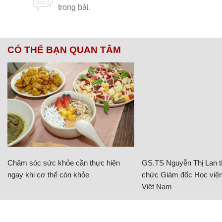
CÓ THỂ BẠN QUAN TÂM
Chăm sóc sức khỏe cần thực hiện
GS.TS Nguyễn Thị Lan ti
ngay khi cơ thể còn khỏe
chức Giám đốc Học viện
Việt Nam