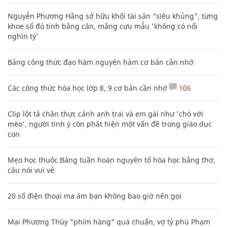
Nguyễn Phương Hằng sở hữu khối tài sản "siêu khủng", từng
khoe sổ đỏ tính bằng cân, mắng cựu mẫu 'không có nổi
nghìn tỷ'
Bảng công thức đạo hàm nguyên hàm cơ bản cần nhớ
Các công thức hóa học lớp 8, 9 cơ bản cần nhớ
106
Clip lột tả chân thực cảnh anh trai và em gái như 'chó với
mèo', người tinh ý còn phát hiện một vấn đề trong giáo dục
con
Mẹo học thuộc Bảng tuần hoàn nguyên tố hóa học bằng thơ,
câu nói vui vẻ
20 số điện thoại ma ám bạn không bao giờ nên gọi
Mai Phương Thúy "phím hàng" quá chuẩn, vợ tỷ phú Phạm