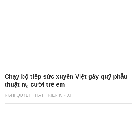
Chạy bộ tiếp sức xuyên Việt gây quỹ phẫu
thuật nụ cười trẻ em
NGHỊ QUYẾT PHÁT TRIỂN KT- XH