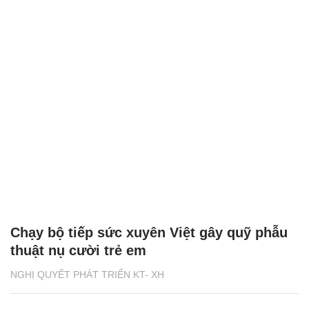
Chạy bộ tiếp sức xuyên Việt gây quỹ phẫu
thuật nụ cười trẻ em
NGHỊ QUYẾT PHÁT TRIỂN KT- XH