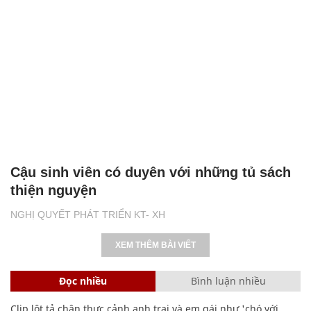
Cậu sinh viên có duyên với những tủ sách
thiện nguyện
NGHỊ QUYẾT PHÁT TRIỂN KT- XH
XEM THÊM BÀI VIẾT
Đọc nhiều
Bình luận nhiều
Clip lột tả chân thực cảnh anh trai và em gái như 'chó với