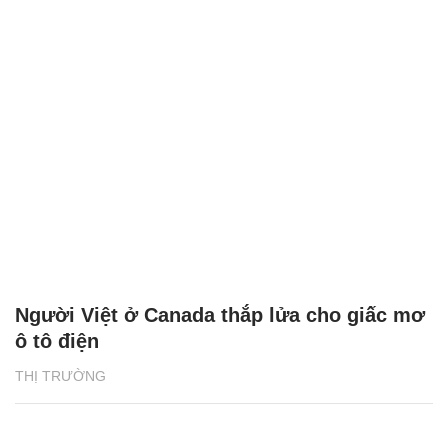
Người Việt ở Canada thắp lửa cho giấc mơ
ô tô điện
THỊ TRƯỜNG