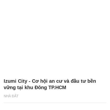
Izumi City - Cơ hội an cư và đầu tư bền
vững tại khu Đông TP.HCM
NHÀ ĐẤT