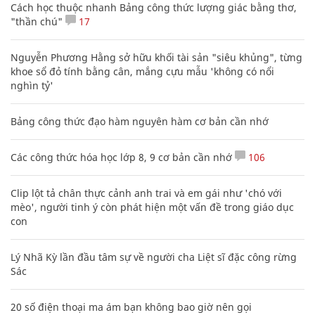
Cách học thuộc nhanh Bảng công thức lượng giác bằng thơ,
"thần chú"
17
Nguyễn Phương Hằng sở hữu khối tài sản "siêu khủng", từng
khoe sổ đỏ tính bằng cân, mắng cựu mẫu 'không có nổi
nghìn tỷ'
Bảng công thức đạo hàm nguyên hàm cơ bản cần nhớ
Các công thức hóa học lớp 8, 9 cơ bản cần nhớ
106
Clip lột tả chân thực cảnh anh trai và em gái như 'chó với
mèo', người tinh ý còn phát hiện một vấn đề trong giáo dục
con
Lý Nhã Kỳ lần đầu tâm sự về người cha Liệt sĩ đặc công rừng
Sác
20 số điện thoại ma ám bạn không bao giờ nên gọi