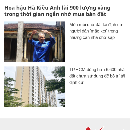
Hoa hậu Hà Kiều Anh lãi 900 lượng vàng
trong thời gian ngắn nhờ mua bán đất
Mòn mỏi chờ đất tái định cư,
người dân 'mắc kẹt' trong
những căn nhà chờ sập
TP.HCM dùng hơn 6.600 nhà
đất chưa sử dụng để bố trí tái
định cư