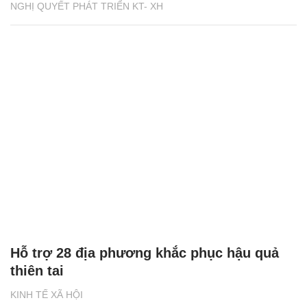
NGHỊ QUYẾT PHÁT TRIỂN KT- XH
Hỗ trợ 28 địa phương khắc phục hậu quả
thiên tai
KINH TẾ XÃ HỘI