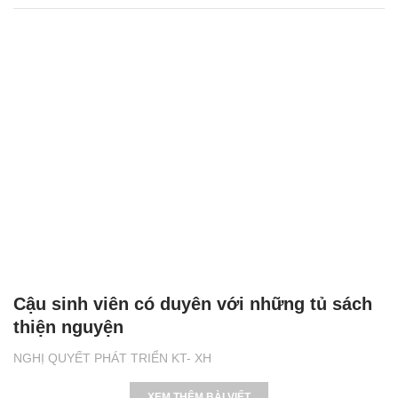
Cậu sinh viên có duyên với những tủ sách
thiện nguyện
NGHỊ QUYẾT PHÁT TRIỂN KT- XH
XEM THÊM BÀI VIẾT