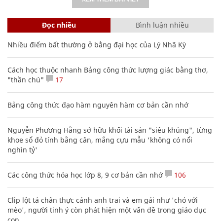
Đọc nhiều
Bình luận nhiều
Nhiều điểm bất thường ở bằng đại học của Lý Nhã Kỳ
Cách học thuộc nhanh Bảng công thức lượng giác bằng thơ,
"thần chú"
17
Bảng công thức đạo hàm nguyên hàm cơ bản cần nhớ
Nguyễn Phương Hằng sở hữu khối tài sản "siêu khủng", từng
khoe sổ đỏ tính bằng cân, mắng cựu mẫu 'không có nổi
nghìn tỷ'
Các công thức hóa học lớp 8, 9 cơ bản cần nhớ
106
Clip lột tả chân thực cảnh anh trai và em gái như 'chó với
mèo', người tinh ý còn phát hiện một vấn đề trong giáo dục
con