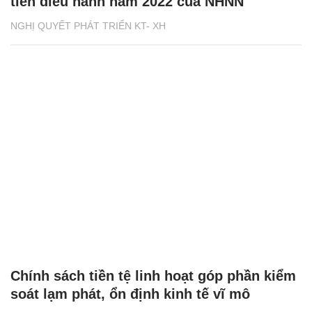
tiễn điều hành năm 2022 của NHNN
NGHỊ QUYẾT PHÁT TRIỂN KT- XH
Chính sách tiền tệ linh hoạt góp phần kiểm
soát lạm phát, ổn định kinh tế vĩ mô