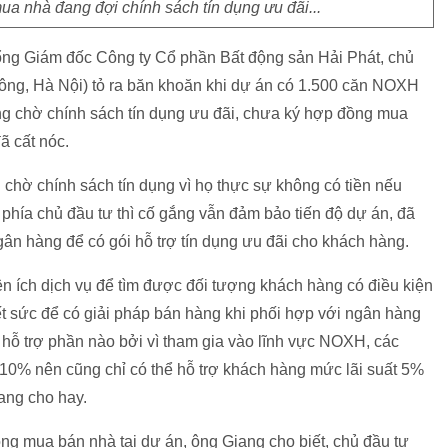
a nhà đang đợi chính sách tín dụng ưu đãi...
ổng Giám đốc Công ty Cổ phần Bất động sản Hải Phát, chủ
g, Hà Nội) tỏ ra băn khoăn khi dự án có 1.500 căn NOXH
g chờ chính sách tín dụng ưu đãi, chưa ký hợp đồng mua
ã cất nóc.
chờ chính sách tín dụng vì họ thực sự không có tiền nếu
 phía chủ đầu tư thì cố gắng vẫn đảm bảo tiến độ dự án, đã
gân hàng để có gói hỗ trợ tín dụng ưu đãi cho khách hàng.
ện ích dịch vụ để tìm được đối tượng khách hàng có điều kiện
t sức để có giải pháp bán hàng khi phối hợp với ngân hàng
 hỗ trợ phần nào bởi vì tham gia vào lĩnh vực NOXH, các
 10% nên cũng chỉ có thể hỗ trợ khách hàng mức lãi suất 5%
ang cho hay.
ng mua bán nhà tại dự án, ông Giang cho biết, chủ đầu tư