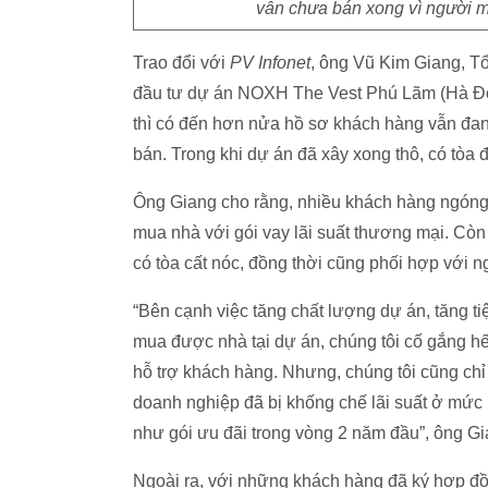
vẫn chưa bán xong vì người mu
Trao đổi với
PV Infonet
, ông Vũ Kim Giang, T
đầu tư dự án NOXH The Vest Phú Lãm (Hà Đôn
thì có đến hơn nửa hồ sơ khách hàng vẫn đan
bán. Trong khi dự án đã xây xong thô, có tòa đ
Ông Giang cho rằng, nhiều khách hàng ngóng 
mua nhà với gói vay lãi suất thương mại. Còn
có tòa cất nóc, đồng thời cũng phối hợp với n
“Bên cạnh việc tăng chất lượng dự án, tăng ti
mua được nhà tại dự án, chúng tôi cố gắng hế
hỗ trợ khách hàng. Nhưng, chúng tôi cũng chỉ
doanh nghiệp đã bị khống chế lãi suất ở mức
như gói ưu đãi trong vòng 2 năm đầu”, ông Gi
Ngoài ra, với những khách hàng đã ký hợp đồ