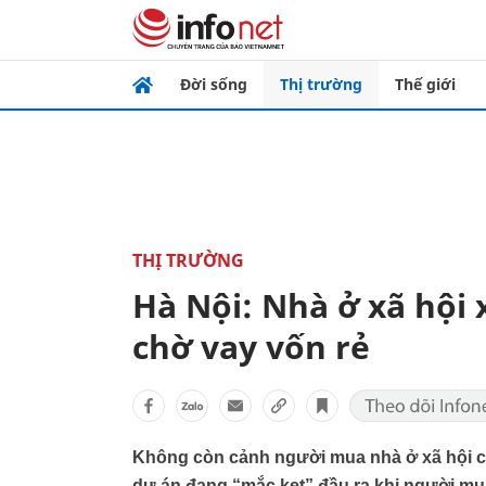
Đời sống
Thị trường
Thế giới
THỊ TRƯỜNG
Hà Nội: Nhà ở xã hội
chờ vay vốn rẻ
Không còn cảnh người mua nhà ở xã hội c
dự án đang “mắc kẹt” đầu ra khi người mua 