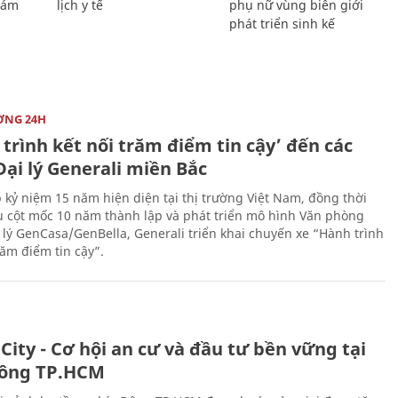
Giám
lịch y tế
phụ nữ vùng biên giới
phát triển sinh kế
ỜNG 24H
trình kết nối trăm điểm tin cậy’ đến các
ại lý Generali miền Bắc
 kỷ niệm 15 năm hiện diện tại thị trường Việt Nam, đồng thời
 cột mốc 10 năm thành lập và phát triển mô hình Văn phòng
 lý GenCasa/GenBella, Generali triển khai chuyến xe “Hành trình
răm điểm tin cậy”.
City - Cơ hội an cư và đầu tư bền vững tại
ông TP.HCM