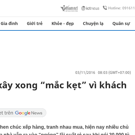
Hotline: 09161
Gia đình
Giới trẻ
Khỏe - đẹp
Chuyện lạ
Quân sự
03/11/2016 08:03 (GMT+07:00)
 xây xong “mắc kẹt” vì khách
hen chúc xếp hàng, tranh nhau mua, hiện nay nhiều chủ
nhà vẫn ra vào “ngóng” lãi suất rẻ sau khi gói 30.000 tỷ