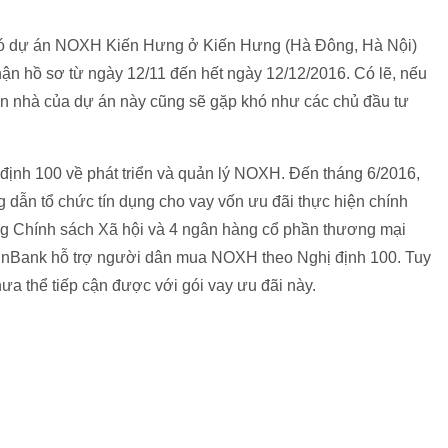
có dự án NOXH Kiến Hưng ở Kiến Hưng (Hà Đông, Hà Nội)
ận hồ sơ từ ngày 12/11 đến hết ngày 12/12/2016. Có lẽ, nếu
bán nhà của dự án này cũng sẽ gặp khó như các chủ đầu tư
ịnh 100 về phát triển và quản lý NOXH. Đến tháng 6/2016,
ẫn tổ chức tín dụng cho vay vốn ưu đãi thực hiện chính
g Chính sách Xã hội và 4 ngân hàng cổ phần thương mại
tinBank hỗ trợ người dân mua NOXH theo Nghị định 100. Tuy
ưa thể tiếp cận được với gói vay ưu đãi này.