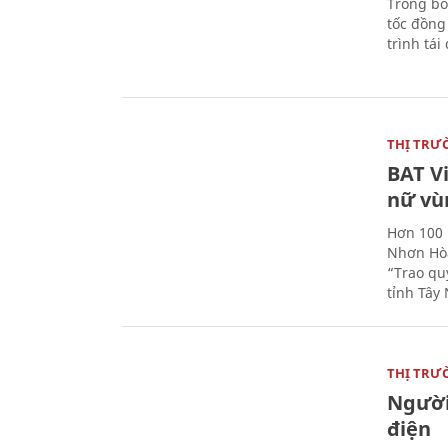
Trong bố
tốc đồng
trình tái
THỊ TRƯ
BAT V
nữ vù
Hơn 100 
Nhơn Hòa
“Trao qu
tỉnh Tây 
THỊ TRƯ
Người
điện