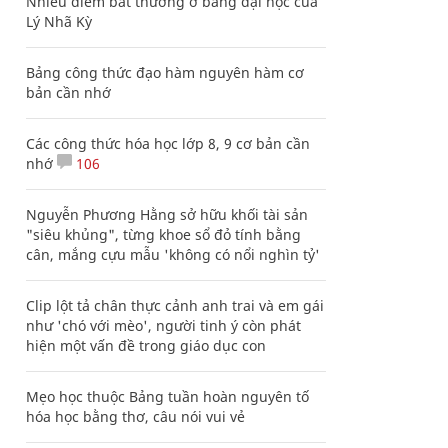
Nhiều điểm bất thường ở bằng đại học của
Lý Nhã Kỳ
Bảng công thức đạo hàm nguyên hàm cơ
bản cần nhớ
Các công thức hóa học lớp 8, 9 cơ bản cần
nhớ
106
Nguyễn Phương Hằng sở hữu khối tài sản
"siêu khủng", từng khoe sổ đỏ tính bằng
cân, mắng cựu mẫu 'không có nổi nghìn tỷ'
Clip lột tả chân thực cảnh anh trai và em gái
như 'chó với mèo', người tinh ý còn phát
hiện một vấn đề trong giáo dục con
Mẹo học thuộc Bảng tuần hoàn nguyên tố
hóa học bằng thơ, câu nói vui vẻ