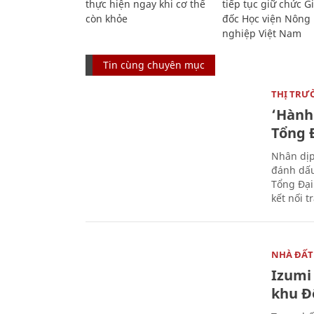
thực hiện ngay khi cơ thể
tiếp tục giữ chức 
còn khỏe
đốc Học viện Nông
nghiệp Việt Nam
Tin cùng chuyên mục
THỊ TRƯ
‘Hành 
Tổng Đ
Nhân dịp
đánh dấu
Tổng Đại
kết nối t
NHÀ ĐẤT
Izumi 
khu Đ