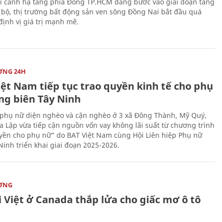
i cảnh hạ tầng phía Đông TP.HCM đang bước vào giai đoạn tăng
 bộ, thị trường bất động sản ven sông Đồng Nai bắt đầu quá
 định vị giá trị mạnh mẽ.
ỜNG 24H
iệt Nam tiếp tục trao quyền kinh tế cho phụ
ng biên Tây Ninh
phụ nữ diện nghèo và cận nghèo ở 3 xã Đông Thành, Mỹ Quý,
 Lập vừa tiếp cận nguồn vốn vay không lãi suất từ chương trình
yền cho phụ nữ” do BAT Việt Nam cùng Hội Liên hiệp Phụ nữ
Ninh triển khai giai đoạn 2025-2026.
ỜNG
 Việt ở Canada thắp lửa cho giấc mơ ô tô