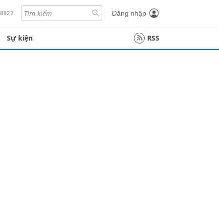
18822
Đăng nhập
Sự kiện
RSS