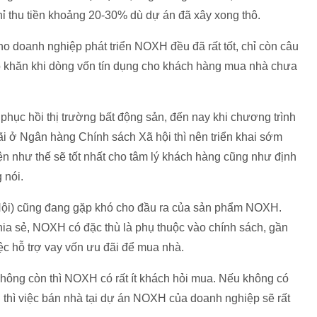
ỉ thu tiền khoảng 20-30% dù dự án đã xây xong thô.
ho doanh nghiệp phát triển NOXH đều đã rất tốt, chỉ còn câu
ó khăn khi dòng vốn tín dụng cho khách hàng mua nhà chưa
 phục hồi thị trường bất động sản, đến nay khi chương trình
đãi ở Ngân hàng Chính sách Xã hội thì nên triển khai sớm
hiện như thế sẽ tốt nhất cho tâm lý khách hàng cũng như định
 nói.
Nội) cũng đang gặp khó cho đầu ra của sản phẩm NOXH.
ia sẻ, NOXH có đặc thù là phụ thuộc vào chính sách, gần
ệc hỗ trợ vay vốn ưu đãi để mua nhà.
 không còn thì NOXH có rất ít khách hỏi mua. Nếu không có
g thì việc bán nhà tại dự án NOXH của doanh nghiệp sẽ rất