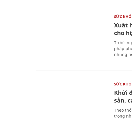
SỨC KHỎ
Xuất h
cho h
Trước ng
pháp phò
những hộ
SỨC KHỎ
Khởi 
sản, 
Theo thố
trong nhữ