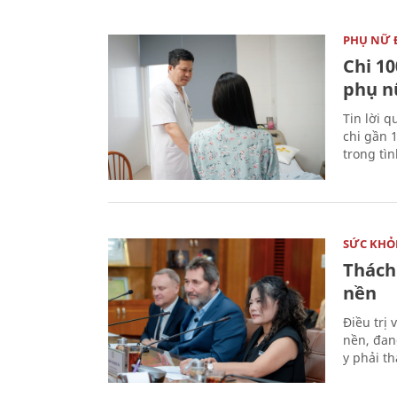
PHỤ NỮ 
Chi 10
phụ n
Tin lời q
chi gần 
trong tì
SỨC KHỎ
Thách
nền
Điều trị
nền, đan
y phải t