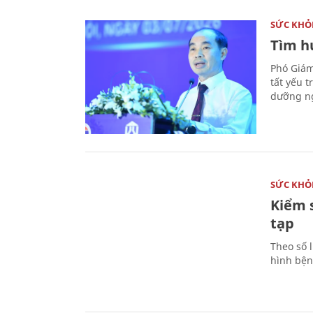
SỨC KHỎ
Tìm hư
Phó Giám
tất yếu 
dưỡng ng
SỨC KHỎ
Kiểm 
tạp
Theo số l
hình bện