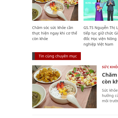
Chăm sóc sức khỏe cần
GS.TS Nguyễn Thị 
thực hiện ngay khi cơ thể
tiếp tục giữ chức 
còn khỏe
đốc Học viện Nông
nghiệp Việt Nam
Tin cùng chuyên mục
SỨC KHỎ
Chăm 
còn k
Sức khỏe
hưởng củ
môi trườ