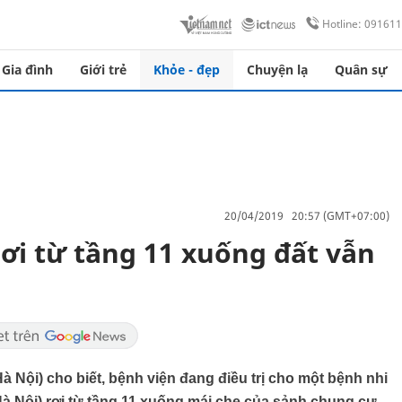
Hotline: 09161
Gia đình
Giới trẻ
Khỏe - đẹp
Chuyện lạ
Quân sự
20/04/2019 20:57 (GMT+07:00)
ơi từ tầng 11 xuống đất vẫn
 Nội) cho biết, bệnh viện đang điều trị cho một bệnh nhi
Hà Nội) rơi từ tầng 11 xuống mái che của sảnh chung cư