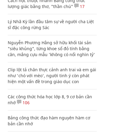
Cách học thuộc nhanh Bảng công thức
lượng giác bằng thơ, "thần chú"
17
Lý Nhã Kỳ lần đầu tâm sự về người cha Liệt
sĩ đặc công rừng Sác
Nguyễn Phương Hằng sở hữu khối tài sản
"siêu khủng", từng khoe sổ đỏ tính bằng
cân, mắng cựu mẫu 'không có nổi nghìn tỷ'
Clip lột tả chân thực cảnh anh trai và em gái
như 'chó với mèo', người tinh ý còn phát
hiện một vấn đề trong giáo dục con
Các công thức hóa học lớp 8, 9 cơ bản cần
nhớ
106
Bảng công thức đạo hàm nguyên hàm cơ
bản cần nhớ