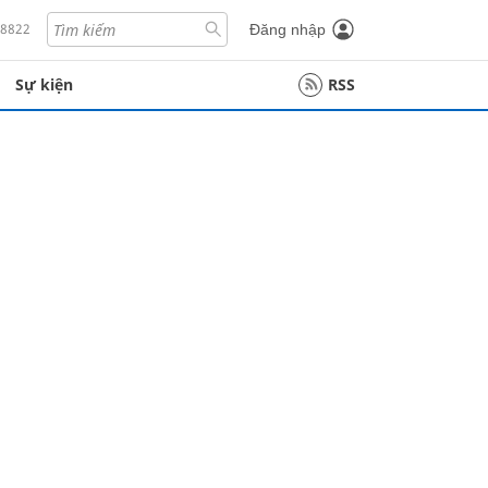
18822
Đăng nhập
Sự kiện
RSS