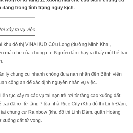
ẫn đang trong tình trạng nguy kịch.
ơi xảy ra vụ việc
tại khu đô thị VINAHUD Cửu Long (đường Minh Khai,
n mái che của chung cư. Người dân chạy ra thấy một bé trai
h.
ản lý chung cư nhanh chóng đưa nạn nhân đến Bệnh viện
an công an để xác định nguyên nhân vụ việc.
iên tục xảy ra các vụ tai nạn trẻ rơi từ tầng cao xuống đất
trai đã rơi từ tầng 7 tòa nhà Rice City (Khu đô thị Linh Đàm,
 tại chung cư Rainbow (khu đô thị Linh Đàm, quận Hoàng
cư xuống đất tử vong.