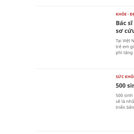
KHỎE - Đ
Bác s
sơ cứu
Tại Việt 
trẻ em g
phì tăng 
SỨC KHỎ
500 s
500 sinh
sẽ là nh
triển bề