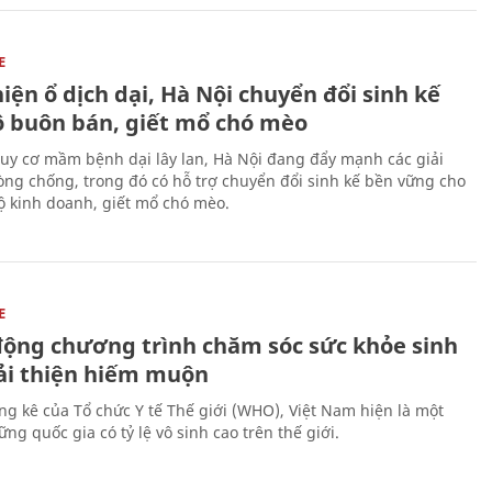
E
iện ổ dịch dại, Hà Nội chuyển đổi sinh kế
ộ buôn bán, giết mổ chó mèo
uy cơ mầm bệnh dại lây lan, Hà Nội đang đẩy mạnh các giải
ng chống, trong đó có hỗ trợ chuyển đổi sinh kế bền vững cho
 kinh doanh, giết mổ chó mèo.
E
động chương trình chăm sóc sức khỏe sinh
cải thiện hiếm muộn
ng kê của Tổ chức Y tế Thế giới (WHO), Việt Nam hiện là một
ng quốc gia có tỷ lệ vô sinh cao trên thế giới.