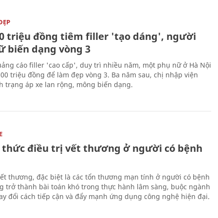
ĐẸP
0 triệu đồng tiêm filler 'tạo dáng', người
ữ biến dạng vòng 3
uảng cáo filler 'cao cấp', duy trì nhiều năm, một phụ nữ ở Hà Nội
100 triệu đồng để làm đẹp vòng 3. Ba năm sau, chị nhập viện
nh trạng áp xe lan rộng, mông biến dạng.
E
 thức điều trị vết thương ở người có bệnh
 vết thương, đặc biệt là các tổn thương mạn tính ở người có bệnh
g trở thành bài toán khó trong thực hành lâm sàng, buộc ngành
hay đổi cách tiếp cận và đẩy mạnh ứng dụng công nghệ hiện đại.