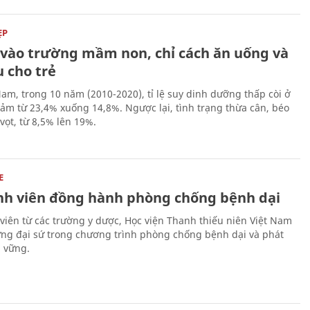
ẸP
ĩ vào trường mầm non, chỉ cách ăn uống và
 cho trẻ
Nam, trong 10 năm (2010-2020), tỉ lệ suy dinh dưỡng thấp còi ở
iảm từ 23,4% xuống 14,8%. Ngược lại, tình trạng thừa cân, béo
vọt, từ 8,5% lên 19%.
E
inh viên đồng hành phòng chống bệnh dại
 viên từ các trường y dược, Học viện Thanh thiếu niên Việt Nam
ững đại sứ trong chương trình phòng chống bệnh dại và phát
n vững.