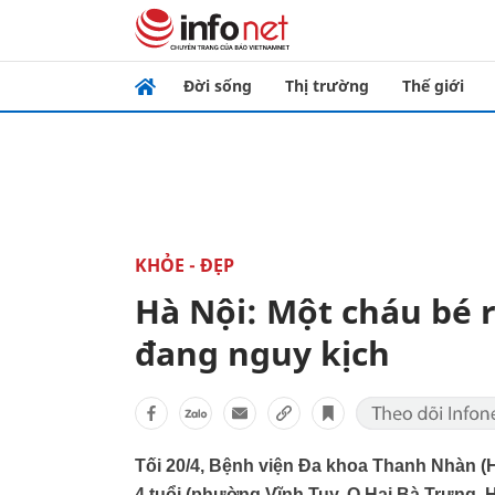
Đời sống
Thị trường
Thế giới
KHỎE - ĐẸP
Hà Nội: Một cháu bé r
đang nguy kịch
Tối 20/4, Bệnh viện Đa khoa Thanh Nhàn (Hà
4 tuổi (phường Vĩnh Tuy, Q.Hai Bà Trưng, 