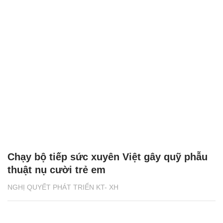
Chạy bộ tiếp sức xuyên Việt gây quỹ phẫu
thuật nụ cười trẻ em
NGHỊ QUYẾT PHÁT TRIỂN KT- XH