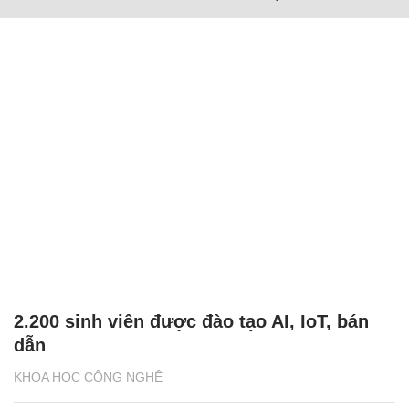
2.200 sinh viên được đào tạo AI, IoT, bán
dẫn
KHOA HỌC CÔNG NGHỆ