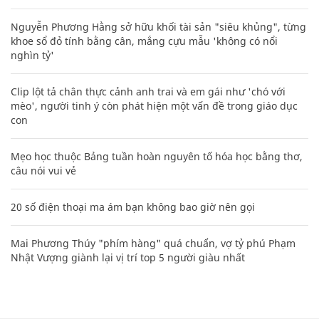
Nguyễn Phương Hằng sở hữu khối tài sản "siêu khủng", từng
khoe sổ đỏ tính bằng cân, mắng cựu mẫu 'không có nổi
nghìn tỷ'
Clip lột tả chân thực cảnh anh trai và em gái như 'chó với
mèo', người tinh ý còn phát hiện một vấn đề trong giáo dục
con
Mẹo học thuộc Bảng tuần hoàn nguyên tố hóa học bằng thơ,
câu nói vui vẻ
20 số điện thoại ma ám bạn không bao giờ nên gọi
Mai Phương Thúy "phím hàng" quá chuẩn, vợ tỷ phú Phạm
Nhật Vượng giành lại vị trí top 5 người giàu nhất