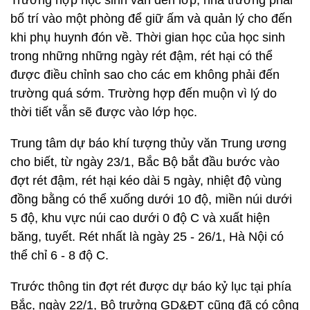
Trường hợp học sinh vẫn đến lớp, nhà trường phải
bố trí vào một phòng để giữ ấm và quản lý cho đến
khi phụ huynh đón về. Thời gian học của học sinh
trong những những ngày rét đậm, rét hại có thể
được điều chỉnh sao cho các em không phải đến
trường quá sớm. Trường hợp đến muộn vì lý do
thời tiết vẫn sẽ được vào lớp học.
Trung tâm dự báo khí tượng thủy văn Trung ương
cho biết, từ ngày 23/1, Bắc Bộ bắt đầu bước vào
đợt rét đậm, rét hại kéo dài 5 ngày, nhiệt độ vùng
đồng bằng có thể xuống dưới 10 độ, miền núi dưới
5 độ, khu vực núi cao dưới 0 độ C và xuất hiện
băng, tuyết. Rét nhất là ngày 25 - 26/1, Hà Nội có
thể chỉ 6 - 8 độ C.
Trước thông tin đợt rét được dự báo kỷ lục tại phía
Bắc, ngày 22/1, Bộ trưởng GD&ĐT cũng đã có công