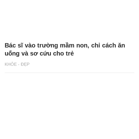
Bác sĩ vào trường mầm non, chỉ cách ăn
uống và sơ cứu cho trẻ
KHỎE - ĐẸP