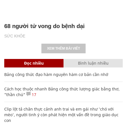
68 người tử vong do bệnh dại
SỨC KHỎE
XEM THÊM BÀI VIẾT
Đọc nhiều
Bình luận nhiều
Bảng công thức đạo hàm nguyên hàm cơ bản cần nhớ
Cách học thuộc nhanh Bảng công thức lượng giác bằng thơ,
"thần chú"
17
Clip lột tả chân thực cảnh anh trai và em gái như 'chó với
mèo', người tinh ý còn phát hiện một vấn đề trong giáo dục
con