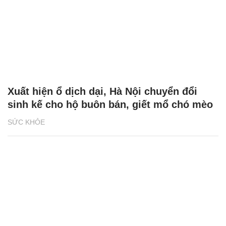
Xuất hiện ổ dịch dại, Hà Nội chuyển đổi
sinh kế cho hộ buôn bán, giết mổ chó mèo
SỨC KHỎE