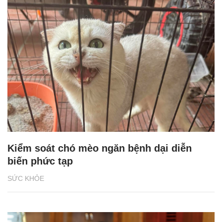
Kiểm soát chó mèo ngăn bệnh dại diễn
biến phức tạp
SỨC KHỎE