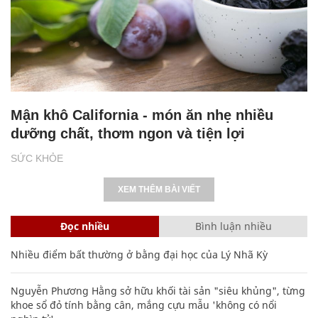
Mận khô California - món ăn nhẹ nhiều
dưỡng chất, thơm ngon và tiện lợi
SỨC KHỎE
XEM THÊM BÀI VIẾT
Đọc nhiều
Bình luận nhiều
Nhiều điểm bất thường ở bằng đại học của Lý Nhã Kỳ
Nguyễn Phương Hằng sở hữu khối tài sản "siêu khủng", từng
khoe sổ đỏ tính bằng cân, mắng cựu mẫu 'không có nổi