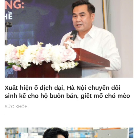
Xuất hiện ổ dịch dại, Hà Nội chuyển đổi
sinh kế cho hộ buôn bán, giết mổ chó mèo
SỨC KHỎE