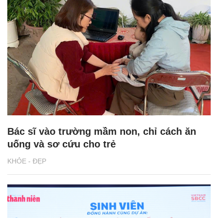
Bác sĩ vào trường mầm non, chỉ cách ăn
uống và sơ cứu cho trẻ
KHỎE - ĐẸP