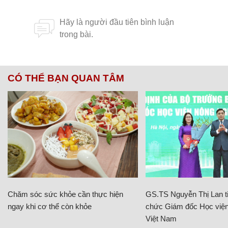
CÓ THỂ BẠN QUAN TÂM
Chăm sóc sức khỏe cần thực hiện
GS.TS Nguyễn Thị Lan ti
ngay khi cơ thể còn khỏe
chức Giám đốc Học viện
Việt Nam