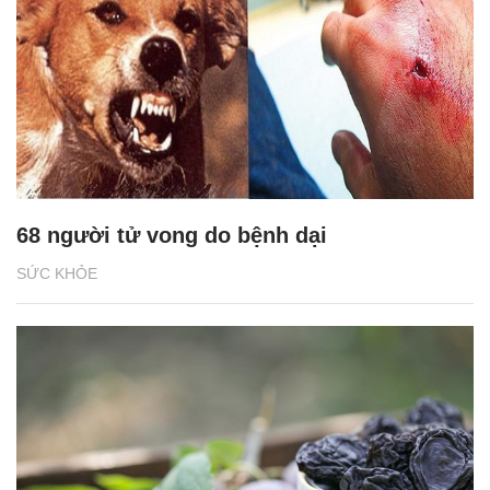
68 người tử vong do bệnh dại
SỨC KHỎE