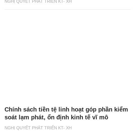
NGHỊ QUYẾT PHÁT TRIỂN KT- XH
Chính sách tiền tệ linh hoạt góp phần kiểm
soát lạm phát, ổn định kinh tế vĩ mô
NGHỊ QUYẾT PHÁT TRIỂN KT- XH