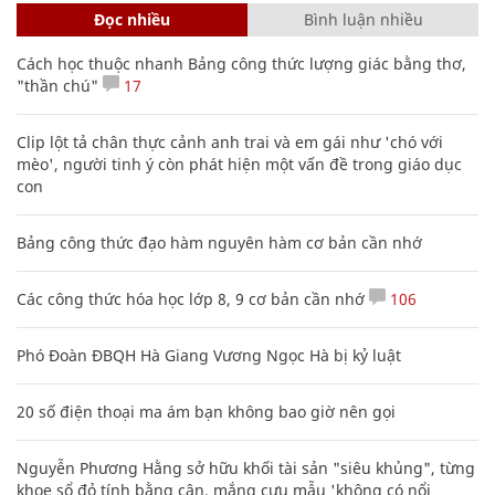
Đọc nhiều
Bình luận nhiều
Cách học thuộc nhanh Bảng công thức lượng giác bằng thơ,
"thần chú"
17
Clip lột tả chân thực cảnh anh trai và em gái như 'chó với
mèo', người tinh ý còn phát hiện một vấn đề trong giáo dục
con
Bảng công thức đạo hàm nguyên hàm cơ bản cần nhớ
Các công thức hóa học lớp 8, 9 cơ bản cần nhớ
106
Phó Đoàn ĐBQH Hà Giang Vương Ngọc Hà bị kỷ luật
20 số điện thoại ma ám bạn không bao giờ nên gọi
Nguyễn Phương Hằng sở hữu khối tài sản "siêu khủng", từng
khoe sổ đỏ tính bằng cân, mắng cựu mẫu 'không có nổi