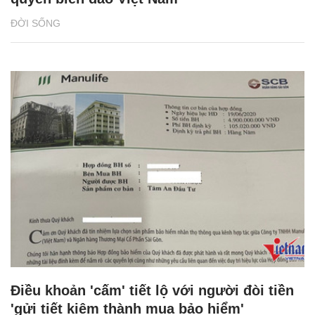
ĐỜI SỐNG
Điều khoản 'cấm' tiết lộ với người đòi tiền
'gửi tiết kiệm thành mua bảo hiểm'