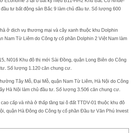
ở Ecohome 3 tại ô đất ký hiệu B11-HH2 Khu Bắc Cổ Nhuế-
đầu tư bất động sản Bắc 9 làm chủ đầu tư. Số lượng 600
hà ở dịch vụ thương mại và cây xanh thuộc khu Dolphin
ận Nam Từ Liêm do Công ty cổ phần Dolphin 2 Việt Nam làm
015, N016 Khu đô thị mới Sài Đồng, quận Long Biên do Công
 tư. Số lượng 1.120 căn chung cư.
Phường Tây Mỗ, Đại Mỗ, quận Nam Từ Liêm, Hà Nội do Công
Tây Hà Nội làm chủ đầu tư. Số lượng 3.506 căn chung cư.
 cao cấp và nhà ở thấp tầng tại ô đất TTDV-01 thuộc khu đô
i, quận Hà Đông do Công ty cổ phần Đầu tư Văn Phú Invest