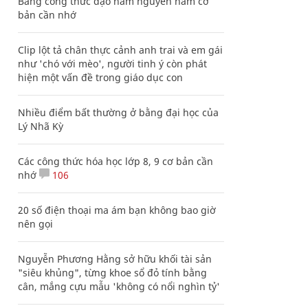
Bảng công thức đạo hàm nguyên hàm cơ
bản cần nhớ
Clip lột tả chân thực cảnh anh trai và em gái
như 'chó với mèo', người tinh ý còn phát
hiện một vấn đề trong giáo dục con
Nhiều điểm bất thường ở bằng đại học của
Lý Nhã Kỳ
Các công thức hóa học lớp 8, 9 cơ bản cần
nhớ
106
20 số điện thoại ma ám bạn không bao giờ
nên gọi
Nguyễn Phương Hằng sở hữu khối tài sản
"siêu khủng", từng khoe sổ đỏ tính bằng
cân, mắng cựu mẫu 'không có nổi nghìn tỷ'