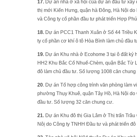
17.
Dự án nhà ở xã hội của dự án đầu tư xây
thị mới Kiến Hưng, quận hà Đông, Hà Nội do L
và Công ty cổ phần đầu tư phát triển Hợp Phú
18.
Dự án PCC1 Thanh Xuân ở Số 44 Triều 
ty cổ phần cơ khí ô tô Hòa Bình làm chủ đầu 
19.
Dự án Khu nhà ở Ecohome 3 tại ô đất ký
HH2 Khu Bắc Cổ Nhuế-Chèm, quận Bắc Từ Liê
đô làm chủ đầu tư. Số lượng 1008 căn chung 
20
. Dự án Tổ hợp công trình văn phòng làm vi
phường Thụy Khuê, quận Tây Hồ, Hà Nội do C
đầu tư. Số lượng 32 căn chung cư.
21.
Dự án Khu đô thị Gia Lâm ở Thị trấn Trâ
Nôị̣ do Công ty TNHH Đầu tư và phát triển đô