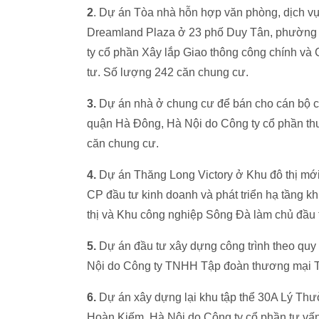
2
. Dự án Tòa nhà hỗn hợp văn phòng, dịch vụ 
Dreamland Plaza ở 23 phố Duy Tân, phường 
ty cổ phần Xây lắp Giao thông công chính và
tư. Số lượng 242 căn chung cư.
3.
Dự án nhà ở chung cư để bán cho cán bộ 
quận Hà Đông, Hà Nội do Công ty cổ phần th
căn chung cư.
4.
Dự án Thăng Long Victory ở Khu đô thị m
CP đầu tư kinh doanh và phát triển hạ tầng k
thị và Khu công nghiệp Sông Đà làm chủ đầu 
5.
Dự án đầu tư xây dựng công trình theo quy
Nội do Công ty TNHH Tập đoàn thương mại Tu
6.
Dự án xây dựng lại khu tập thể 30A Lý Th
Hoàn Kiếm, Hà Nội do Công ty cổ phần tư vấn