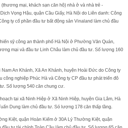
(thương mại, khách sạn căn hộ) nhà ở và nhà trẻ -
Dịch Vọng Hậu, quận Cầu Giấy, Hà Nội do Liên danh: Công
 Công ty cổ phần đầu tư bất động sản Vinaland làm chủ đầu
chiến sỹ công an thành phố Hà Nội ở Phường Văn Quán,
ương mại và đầu tư Linh Châu làm chủ đầu tư. Số lượng 160
ới Nam An Khánh, Xã An Khánh, huyện Hoài Đức do Công ty
hu công nghiệp Phúc Hà và Công ty CP đầu tư phát triển đô
tư. Số lượng 540 căn chung cư.
 hoạch tại xã Ninh Hiệp ở Xã Ninh Hiệp, huyện Gia Lâm, Hà
ấn Dung làm chủ đầu tư. Só lượng 178 căn thấp tầng.
ường Kiệt, quận Hoàn Kiếm ở 30A Lý Thường Kiệt, quận
 đầu tư tài chính Toàn Cầu làm chủ đầu tư. Số lượng 65 căn