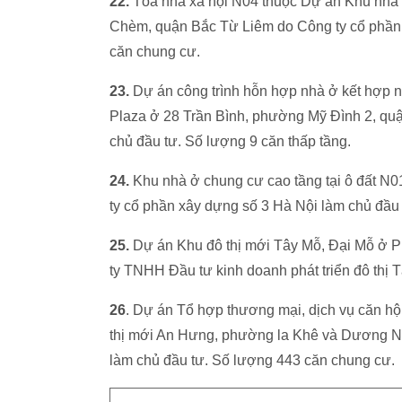
22.
Tòa nhà xã hội N04 thuộc Dự án Khu nhà 
Chèm, quận Bắc Từ Liêm do Công ty cổ phần 
căn chung cư.
23.
Dự án công trình hỗn hợp nhà ở kết hợp n
Plaza ở 28 Trần Bình, phường Mỹ Đình 2, qu
chủ đầu tư. Số lượng 9 căn thấp tầng.
24.
Khu nhà ở chung cư cao tầng tại ô đất N
ty cổ phần xây dựng số 3 Hà Nội làm chủ đầu
25.
Dự án Khu đô thị mới Tây Mỗ, Đại Mỗ ở 
ty TNHH Đầu tư kinh doanh phát triển đô thị 
26
. Dự án Tổ hợp thương mại, dịch vụ căn hộ
thị mới An Hưng, phường la Khê và Dương Nộ
làm chủ đầu tư. Số lượng 443 căn chung cư.