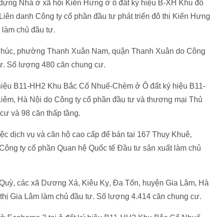
 dựng Nhà ở xã hội Kiến Hưng ở ô đất ký hiệu B-XH Khu đô
iên danh Công ty cổ phần đầu tư phát triển đô thị Kiến Hưng
 làm chủ đầu tư.
Khúc, phường Thanh Xuân Nam, quận Thanh Xuân do Công
tư. Số lượng 480 căn chung cư.
 hiệu B11-HH2 Khu Bắc Cổ Nhuế-Chèm ở Ô đất ký hiệu B11-
m, Hà Nội do Công ty cổ phần đầu tư và thương mại Thủ
cư và 98 căn thấp tầng.
ệc dịch vụ và căn hộ cao cấp để bán tại 167 Thụy Khuê,
ông ty cổ phần Quan hệ Quốc tế Đầu tư sản xuất làm chủ
u Quỳ, các xã Dương Xá, Kiêu Kỵ, Đa Tốn, huyện Gia Lâm, Hà
 thị Gia Lâm làm chủ đầu tư. Số lượng 4.414 căn chung cư.