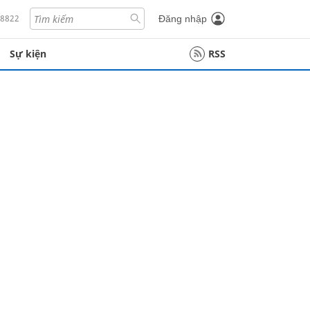
18822
Đăng nhập
Sự kiện
RSS