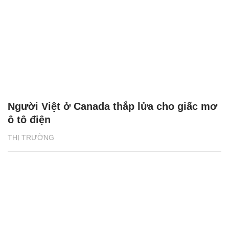
Người Việt ở Canada thắp lửa cho giấc mơ
ô tô điện
THỊ TRƯỜNG