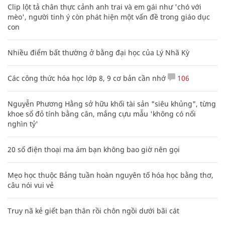
Clip lột tả chân thực cảnh anh trai và em gái như 'chó với
mèo', người tinh ý còn phát hiện một vấn đề trong giáo dục
con
Nhiều điểm bất thường ở bằng đại học của Lý Nhã Kỳ
Các công thức hóa học lớp 8, 9 cơ bản cần nhớ
106
Nguyễn Phương Hằng sở hữu khối tài sản "siêu khủng", từng
khoe sổ đỏ tính bằng cân, mắng cựu mẫu 'không có nổi
nghìn tỷ'
20 số điện thoại ma ám bạn không bao giờ nên gọi
Mẹo học thuộc Bảng tuần hoàn nguyên tố hóa học bằng thơ,
câu nói vui vẻ
Truy nã kẻ giết bạn thân rồi chôn ngồi dưới bãi cát