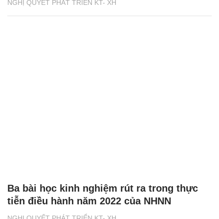
NGHỊ QUYẾT PHÁT TRIỂN KT- XH
Ba bài học kinh nghiệm rút ra trong thực
tiễn điều hành năm 2022 của NHNN
NGHỊ QUYẾT PHÁT TRIỂN KT- XH