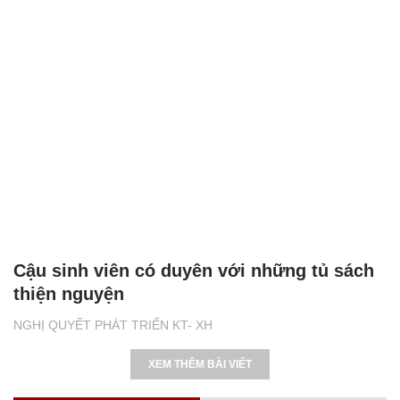
Cậu sinh viên có duyên với những tủ sách
thiện nguyện
NGHỊ QUYẾT PHÁT TRIỂN KT- XH
XEM THÊM BÀI VIẾT