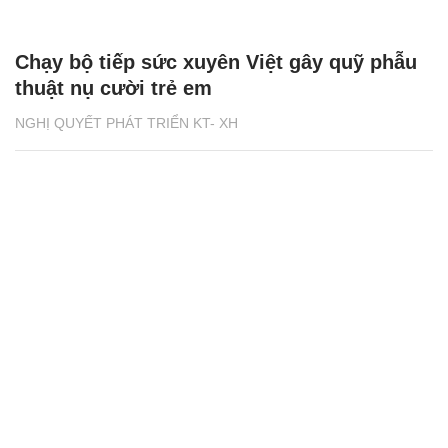
Chạy bộ tiếp sức xuyên Việt gây quỹ phẫu
thuật nụ cười trẻ em
NGHỊ QUYẾT PHÁT TRIỂN KT- XH