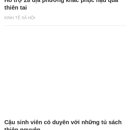
Hỗ trợ 28 địa phương khắc phục hậu quả
thiên tai
KINH TẾ XÃ HỘI
Cậu sinh viên có duyên với những tủ sách
thiện nguyện