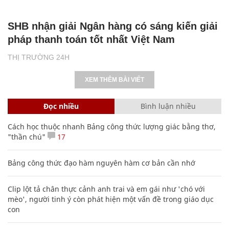
SHB nhận giải Ngân hàng có sáng kiến giải
pháp thanh toán tốt nhất Việt Nam
THỊ TRƯỜNG 24H
XEM THÊM BÀI VIẾT
Đọc nhiều
Bình luận nhiều
Cách học thuộc nhanh Bảng công thức lượng giác bằng thơ,
"thần chú"
17
Bảng công thức đạo hàm nguyên hàm cơ bản cần nhớ
Clip lột tả chân thực cảnh anh trai và em gái như 'chó với
mèo', người tinh ý còn phát hiện một vấn đề trong giáo dục
con