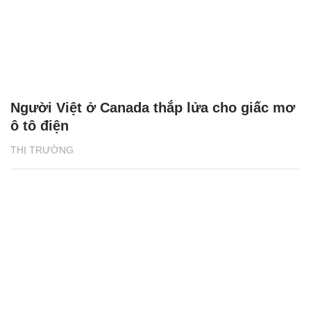
Người Việt ở Canada thắp lửa cho giấc mơ
ô tô điện
THỊ TRƯỜNG