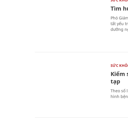
Tìm hư
Phó Giám
tất yếu 
dưỡng ng
SỨC KHỎ
Kiểm 
tạp
Theo số l
hình bện