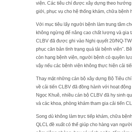
viện. Các tiêu chí được xây dựng theo hướng t
giới, phục vụ cho hệ thống khám, chữa bệnh hộ
Với mục tiêu lấy người bệnh làm trung tâm cho
không ngừng để nâng cao chất lượng và gia tă
CLBV đã được ghi vào Nghị quyết 20/NQ-TW 
phục căn bản tình trạng quá tải bệnh viện". 
còn hạng bệnh viện, người bệnh có quyền lựa 
vậy nếu các bệnh viện không thực hiện cải t
Thay mặt những cán bộ xây dựng Bộ Tiêu c
về cải tiến CLBV đã đồng hành với hoạt động
Ngọc Khuê, nhiều cán bộ CLBV đã hy sinh quy
và các khoa, phòng khám tham gia cải tiến CLB
Song dù không làm trực tiếp khám, chữa bệ
QLCL đề xuất có thể giúp cho hàng vạn người