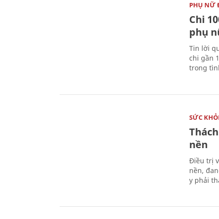
PHỤ NỮ 
Chi 10
phụ n
Tin lời q
chi gần 
trong tì
SỨC KHỎ
Thách
nền
Điều trị
nền, đan
y phải t