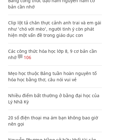
Bảng công thức đạo hàm nguyên hàm cơ
bản cần nhớ
Clip lột tả chân thực cảnh anh trai và em gái
như 'chó với mèo', người tinh ý còn phát
hiện một vấn đề trong giáo dục con
Các công thức hóa học lớp 8, 9 cơ bản cần
nhớ
106
Mẹo học thuộc Bảng tuần hoàn nguyên tố
hóa học bằng thơ, câu nói vui vẻ
Nhiều điểm bất thường ở bằng đại học của
Lý Nhã Kỳ
20 số điện thoại ma ám bạn không bao giờ
nên gọi
Nguyễn Phương Hằng sở hữu khối tài sản