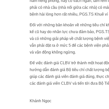
nằm riêng phòng, hay có vách ngăn, tấm rèm ch
phải có nhà cầu (nhà nối giữa các nhà) có m
bệnh hài lòng hơn rất nhiều, PGS.TS Khuê ví 
Đối với những băn khoăn về những tiêu chí k
kế cũ hay do nhân lực chưa đảm bảo, PGS.TS 
và có những giải pháp về chất lượng bệnh việ
vẫn phải đặt ra ở mức 5 để các bệnh viện phả
và vận động không ngừng.
Để việc đánh giá CLBV trở thành một hoạt độn
hướng dẫn đánh giá Bộ tiêu chí chất lượng bệ
giúp các đánh giá viên đánh giá đúng, thực c
các đánh giá viên CLBV và tiến tới đưa Bộ Tiê
Khánh Ngọc