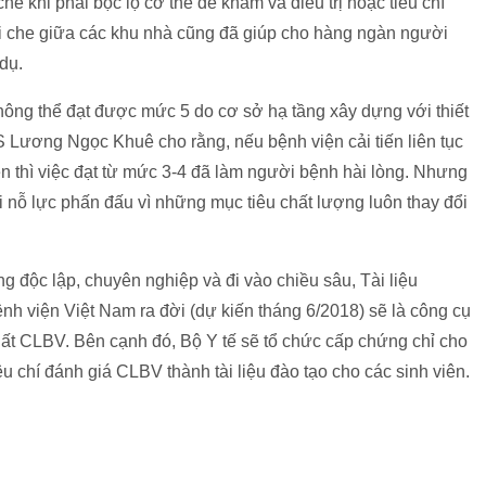
e khi phải bộc lộ cơ thể để khám và điều trị hoặc tiêu chí
ái che giữa các khu nhà cũng đã giúp cho hàng ngàn người
dụ.
hông thể đạt được mức 5 do cơ sở hạ tầng xây dựng với thiết
Lương Ngọc Khuê cho rằng, nếu bệnh viện cải tiến liên tục
n thì việc đạt từ mức 3-4 đã làm người bệnh hài lòng. Nhưng
i nỗ lực phấn đấu vì những mục tiêu chất lượng luôn thay đổi
g độc lập, chuyên nghiệp và đi vào chiều sâu, Tài liệu
nh viện Việt Nam ra đời (dự kiến tháng 6/2018) sẽ là công cụ
hất CLBV. Bên cạnh đó, Bộ Y tế sẽ tổ chức cấp chứng chỉ cho
u chí đánh giá CLBV thành tài liệu đào tạo cho các sinh viên.