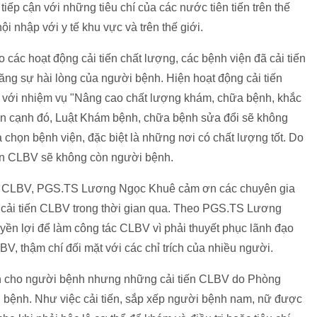
iếp cận với những tiêu chí của các nước tiên tiến trên thế
i nhập với y tế khu vực và trên thế giới.
 các hoạt động cải tiến chất lượng, các bệnh viện đã cải tiến
ng sự hài lòng của người bệnh. Hiện hoạt động cải tiến
với nhiệm vụ "Nâng cao chất lượng khám, chữa bệnh, khắc
Bên cạnh đó, Luật Khám bệnh, chữa bệnh sửa đổi sẽ không
chọn bệnh viện, đặc biệt là những nơi có chất lượng tốt. Do
iến CLBV sẽ không còn người bệnh.
hí CLBV, PGS.TS Lương Ngọc Khuê cảm ơn các chuyên gia
 cải tiến CLBV trong thời gian qua. Theo PGS.TS Lương
ền lợi để làm công tác CLBV vì phải thuyết phục lãnh đạo
V, thậm chí đối mặt với các chỉ trích của nhiều người.
nh cho người bệnh nhưng những cải tiến CLBV do Phòng
 bệnh. Như việc cải tiến, sắp xếp người bệnh nam, nữ được