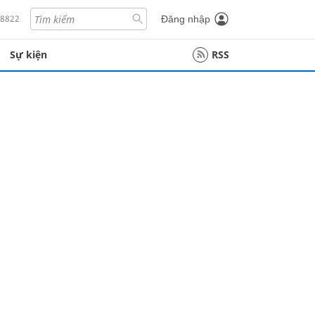
18822
Đăng nhập
Sự kiện
RSS