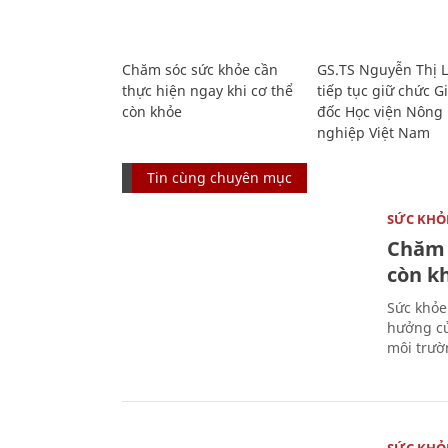
Chăm sóc sức khỏe cần
GS.TS Nguyễn Thị 
thực hiện ngay khi cơ thể
tiếp tục giữ chức 
còn khỏe
đốc Học viện Nông
nghiệp Việt Nam
Tin cùng chuyên mục
SỨC KHỎ
Chăm 
còn k
Sức khỏe
hưởng củ
môi trườ
SỨC KHỎ