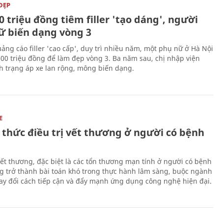
ĐẸP
0 triệu đồng tiêm filler 'tạo dáng', người
ữ biến dạng vòng 3
uảng cáo filler 'cao cấp', duy trì nhiều năm, một phụ nữ ở Hà Nội
100 triệu đồng để làm đẹp vòng 3. Ba năm sau, chị nhập viện
nh trạng áp xe lan rộng, mông biến dạng.
E
 thức điều trị vết thương ở người có bệnh
 vết thương, đặc biệt là các tổn thương mạn tính ở người có bệnh
g trở thành bài toán khó trong thực hành lâm sàng, buộc ngành
hay đổi cách tiếp cận và đẩy mạnh ứng dụng công nghệ hiện đại.