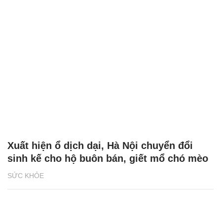
Xuất hiện ổ dịch dại, Hà Nội chuyển đổi
sinh kế cho hộ buôn bán, giết mổ chó mèo
SỨC KHỎE