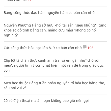
Bảng công thức đạo hàm nguyên hàm cơ bản cần nhớ
Nguyễn Phương Hằng sở hữu khối tài sản "siêu khủng", từng
khoe sổ đỏ tính bằng cân, mắng cựu mẫu 'không có nổi
nghìn tỷ'
Các công thức hóa học lớp 8, 9 cơ bản cần nhớ
106
Clip lột tả chân thực cảnh anh trai và em gái như 'chó với
mèo', người tinh ý còn phát hiện một vấn đề trong giáo dục
con
Mẹo học thuộc Bảng tuần hoàn nguyên tố hóa học bằng thơ,
câu nói vui vẻ
20 số điện thoại ma ám bạn không bao giờ nên gọi