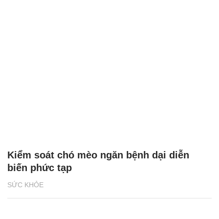
Kiểm soát chó mèo ngăn bệnh dại diễn
biến phức tạp
SỨC KHỎE