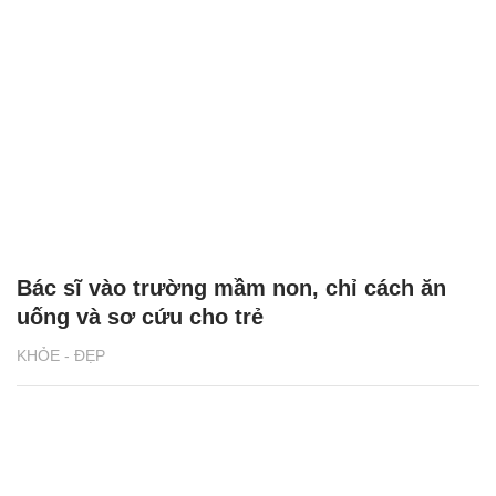
Bác sĩ vào trường mầm non, chỉ cách ăn
uống và sơ cứu cho trẻ
KHỎE - ĐẸP