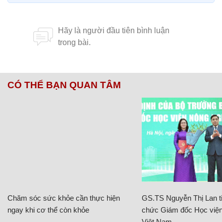
CÓ THỂ BẠN QUAN TÂM
Chăm sóc sức khỏe cần thực hiện
GS.TS Nguyễn Thị Lan ti
ngay khi cơ thể còn khỏe
chức Giám đốc Học viện
Việt Nam