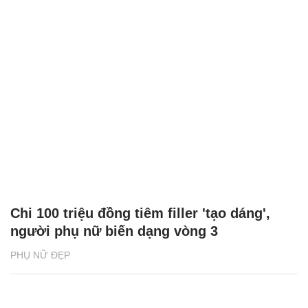
Chi 100 triệu đồng tiêm filler 'tạo dáng',
người phụ nữ biến dạng vòng 3
PHỤ NỮ ĐẸP