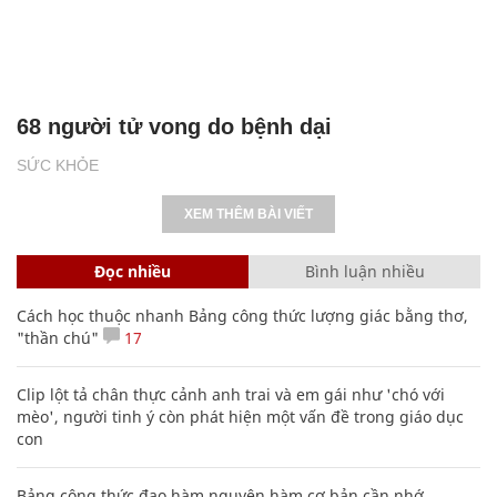
68 người tử vong do bệnh dại
SỨC KHỎE
XEM THÊM BÀI VIẾT
Đọc nhiều
Bình luận nhiều
Cách học thuộc nhanh Bảng công thức lượng giác bằng thơ,
"thần chú"
17
Clip lột tả chân thực cảnh anh trai và em gái như 'chó với
mèo', người tinh ý còn phát hiện một vấn đề trong giáo dục
con
Bảng công thức đạo hàm nguyên hàm cơ bản cần nhớ