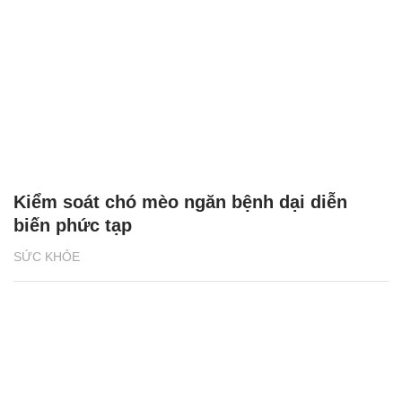
Kiểm soát chó mèo ngăn bệnh dại diễn
biến phức tạp
SỨC KHỎE