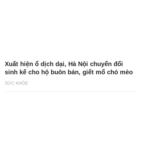
Xuất hiện ổ dịch dại, Hà Nội chuyển đổi
sinh kế cho hộ buôn bán, giết mổ chó mèo
SỨC KHỎE