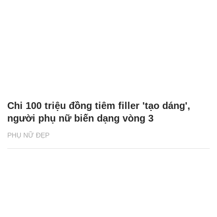
Chi 100 triệu đồng tiêm filler 'tạo dáng',
người phụ nữ biến dạng vòng 3
PHỤ NỮ ĐẸP