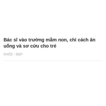
Bác sĩ vào trường mầm non, chỉ cách ăn
uống và sơ cứu cho trẻ
KHỎE - ĐẸP