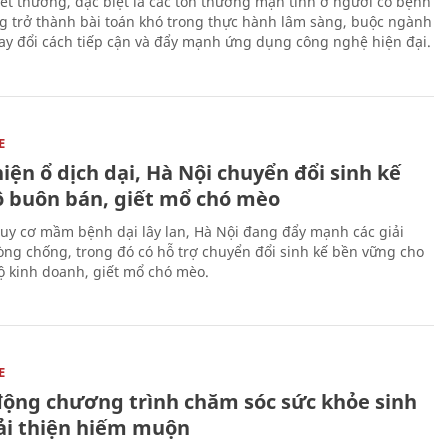
 vết thương, đặc biệt là các tổn thương mạn tính ở người có bệnh
g trở thành bài toán khó trong thực hành lâm sàng, buộc ngành
hay đổi cách tiếp cận và đẩy mạnh ứng dụng công nghệ hiện đại.
E
iện ổ dịch dại, Hà Nội chuyển đổi sinh kế
ộ buôn bán, giết mổ chó mèo
uy cơ mầm bệnh dại lây lan, Hà Nội đang đẩy mạnh các giải
ng chống, trong đó có hỗ trợ chuyển đổi sinh kế bền vững cho
 kinh doanh, giết mổ chó mèo.
E
động chương trình chăm sóc sức khỏe sinh
cải thiện hiếm muộn