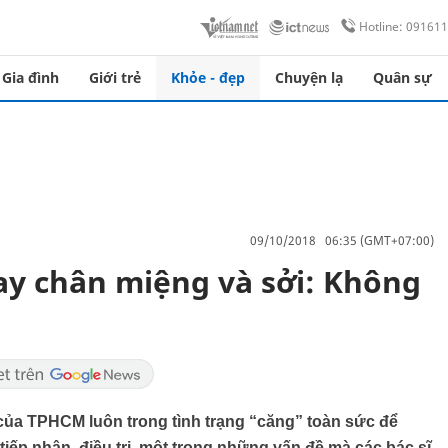
Hotline: 09161
Gia đình
Giới trẻ
Khỏe - đẹp
Chuyện lạ
Quân sự
09/10/2018 06:35 (GMT+07:00)
ay chân miệng và sởi: Không
 của TPHCM luôn trong tình trạng “căng” toàn sức để
iếp nhận, điều trị, một trong những vấn đề mà các bác sĩ