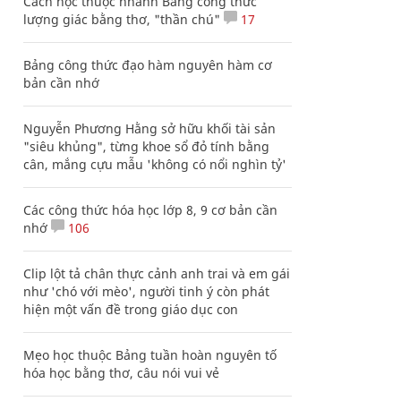
Cách học thuộc nhanh Bảng công thức
lượng giác bằng thơ, "thần chú"
17
Bảng công thức đạo hàm nguyên hàm cơ
bản cần nhớ
Nguyễn Phương Hằng sở hữu khối tài sản
"siêu khủng", từng khoe sổ đỏ tính bằng
cân, mắng cựu mẫu 'không có nổi nghìn tỷ'
Các công thức hóa học lớp 8, 9 cơ bản cần
nhớ
106
Clip lột tả chân thực cảnh anh trai và em gái
như 'chó với mèo', người tinh ý còn phát
hiện một vấn đề trong giáo dục con
Mẹo học thuộc Bảng tuần hoàn nguyên tố
hóa học bằng thơ, câu nói vui vẻ