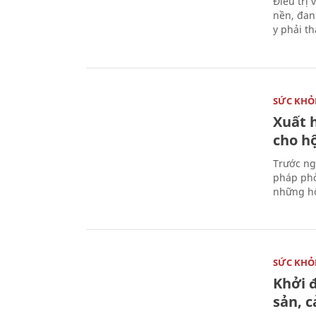
Điều trị
nền, đan
y phải t
SỨC KHỎ
Xuất h
cho h
Trước ng
pháp phò
những hộ
SỨC KHỎ
Khởi 
sản, 