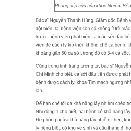
Phòng cấp cứu của khoa Nhiễm Bệnh 
Bác sĩ Nguyễn Thanh Hùng, Giám đốc Bệnh việ
đột biến, tại bệnh viện còn có không ít trẻ mắ
trước, bệnh viện phát hiện ca mắc sởi đầu ti
viện để cách ly kịp thời, khống chế ca bệnh, 
khoảng gần 60 ca sởi, trong đó có 3-4 ca sốc.
Cũng trong tình trạng tương tự, bác sĩ Nguy
Chí Minh cho biết, ca sởi đầu tiên được phát 
bệnh được cách ly, khoa Tim mạch ngưng nhận
lan.
Để hạn chế tối đa khả năng lây nhiễm chéo t
Nhi đồng 1 cho biết, hai bệnh có khả năng lây
Để phòng ngừa khả năng lây nhiễm chéo, khoa
ly riêng biệt, có khu vệ sinh và cầu thang đi 