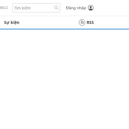
18822
Đăng nhập
Sự kiện
RSS