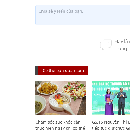
Có thể bạn quan tâm
Chăm sóc sức khỏe cần
GS.TS Nguyễn Thị 
thực hiện ngay khi cơ thể
tiếp tục giữ chức 