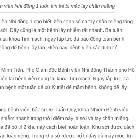
viện Nhi đồng 1 luôn kín trẻ bị mắc tay chân miệng
n Nhi đồng 1 cho biết, bên cạnh số ca tay chân miệng tăng
c sởi. Đây cũng là một bệnh lây nhiễm rất nhanh. Ba tuần
ên tại khoa Tim mạch, ngay lập tức đã báo động toàn bệnh
không để bệnh lây lan. Hiện nay, bệnh viện xác định có
ễn Minh Tiến, Phó Giám đốc Bệnh viện Nhi đồng Thành phố Hồ
hiện tại bệnh viện cũng tại khoa Tim mạch. Ngay lập tức, ca
 bệnh một tuần để xử lý triệt để mầm bệnh, không để lây
rong bệnh viện, bác sĩ Dư Tuấn Quy, khoa Nhiễm Bệnh viện
 nhiễm nhanh trong thời điểm này là sởi và tay chân miệng.
 đã bố trí 2 khu này cách biệt hoàn toàn. Khu sởi được cách
hoàn toàn riêng. Trong khu sởi được bố trí đầy đủ máy móc, từ