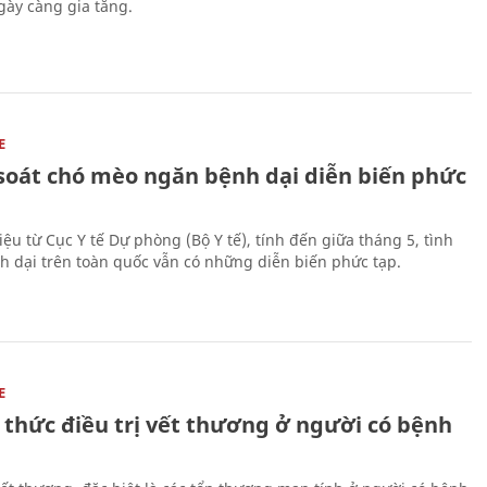
ày càng gia tăng.
E
soát chó mèo ngăn bệnh dại diễn biến phức
iệu từ Cục Y tế Dự phòng (Bộ Y tế), tính đến giữa tháng 5, tình
h dại trên toàn quốc vẫn có những diễn biến phức tạp.
E
 thức điều trị vết thương ở người có bệnh