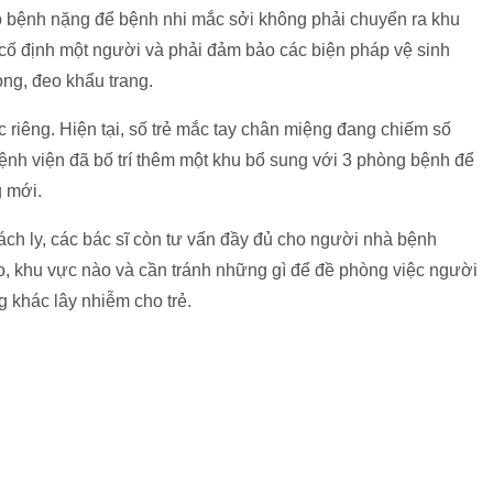
ho bệnh nặng để bệnh nhi mắc sởi không phải chuyển ra khu
 cố định một người và phải đảm bảo các biện pháp vệ sinh
òng, đeo khẩu trang.
 riêng. Hiện tại, số trẻ mắc tay chân miệng đang chiếm số
ệnh viện đã bố trí thêm một khu bổ sung với 3 phòng bệnh để
g mới.
ách ly, các bác sĩ còn tư vấn đầy đủ cho người nhà bệnh
o, khu vực nào và cần tránh những gì để đề phòng việc người
khác lây nhiễm cho trẻ.