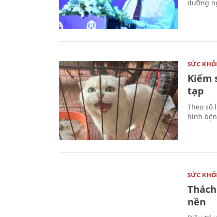
dưỡng ng
SỨC KHỎ
Kiểm 
tạp
Theo số l
hình bện
SỨC KHỎ
Thách
nền