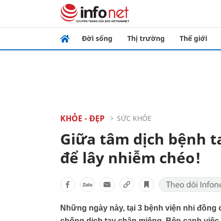
Đời sống
Thị trường
Thế giới
KHỎE - ĐẸP
SỨC KHỎE
Giữa tâm dịch bệnh t
để lây nhiễm chéo!
Những ngày này, tại 3 bệnh viện nhi đồng
chống dịch tay chân miệng. Bên cạnh việc t