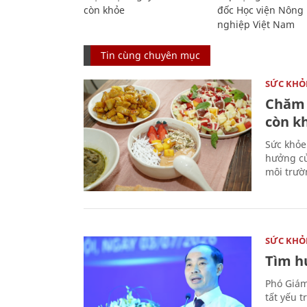
còn khỏe
đốc Học viện Nông
nghiệp Việt Nam
Tin cùng chuyên mục
SỨC KHỎ
Chăm 
còn k
Sức khỏe
hưởng củ
môi trườ
SỨC KHỎ
Tìm hư
Phó Giám
tất yếu 