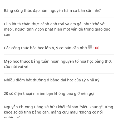
Bảng công thức đạo hàm nguyên hàm cơ bản cần nhớ
Clip lột tả chân thực cảnh anh trai và em gái như 'chó với
mèo', người tinh ý còn phát hiện một vấn đề trong giáo dục
con
Các công thức hóa học lớp 8, 9 cơ bản cần nhớ
106
Mẹo học thuộc Bảng tuần hoàn nguyên tố hóa học bằng thơ,
câu nói vui vẻ
Nhiều điểm bất thường ở bằng đại học của Lý Nhã Kỳ
20 số điện thoại ma ám bạn không bao giờ nên gọi
Nguyễn Phương Hằng sở hữu khối tài sản "siêu khủng", từng
khoe sổ đỏ tính bằng cân, mắng cựu mẫu 'không có nổi
nghìn tỷ'