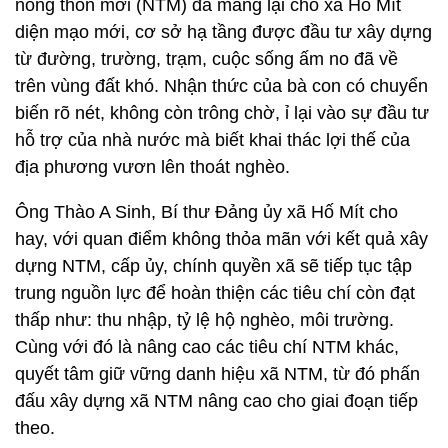
nông thôn mới (NTM) đã mang lại cho xã Hố Mít
diện mạo mới, cơ sở hạ tầng được đầu tư xây dựng
từ đường, trường, trạm, cuộc sống ấm no đã về
trên vùng đất khó. Nhận thức của bà con có chuyển
biến rõ nét, không còn trông chờ, ỉ lại vào sự đầu tư
hỗ trợ của nhà nước mà biết khai thác lợi thế của
địa phương vươn lên thoát nghèo.
Ông Thào A Sinh, Bí thư Đảng ủy xã Hố Mít cho
hay, với quan điểm không thỏa mãn với kết quả xây
dựng NTM, cấp ủy, chính quyền xã sẽ tiếp tục tập
trung nguồn lực để hoàn thiện các tiêu chí còn đạt
thấp như: thu nhập, tỷ lệ hộ nghèo, môi trường.
Cùng với đó là nâng cao các tiêu chí NTM khác,
quyết tâm giữ vững danh hiệu xã NTM, từ đó phấn
đấu xây dựng xã NTM nâng cao cho giai đoạn tiếp
theo.