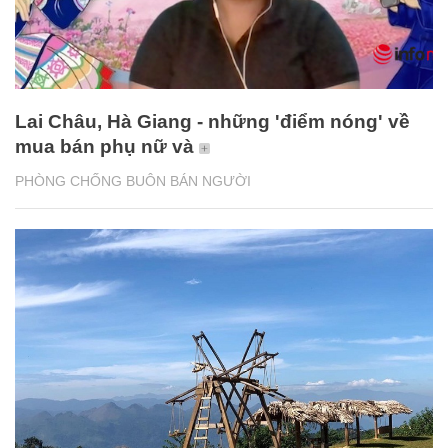
Lai Châu, Hà Giang - những 'điểm nóng' về
mua bán phụ nữ và
PHÒNG CHỐNG BUÔN BÁN NGƯỜI