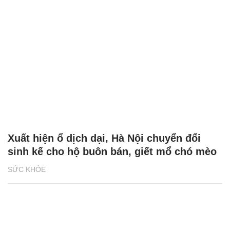
Xuất hiện ổ dịch dại, Hà Nội chuyển đổi
sinh kế cho hộ buôn bán, giết mổ chó mèo
SỨC KHỎE