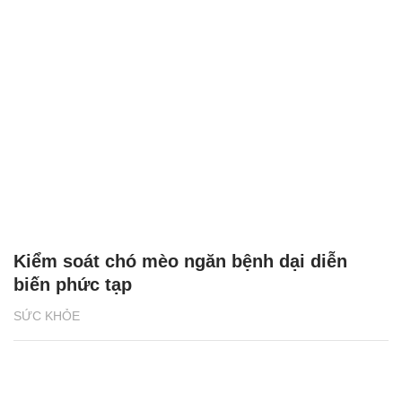
Kiểm soát chó mèo ngăn bệnh dại diễn
biến phức tạp
SỨC KHỎE