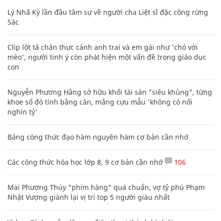
Lý Nhã Kỳ lần đầu tâm sự về người cha Liệt sĩ đặc công rừng
Sác
Clip lột tả chân thực cảnh anh trai và em gái như 'chó với
mèo', người tinh ý còn phát hiện một vấn đề trong giáo dục
con
Nguyễn Phương Hằng sở hữu khối tài sản "siêu khủng", từng
khoe sổ đỏ tính bằng cân, mắng cựu mẫu 'không có nổi
nghìn tỷ'
Bảng công thức đạo hàm nguyên hàm cơ bản cần nhớ
Các công thức hóa học lớp 8, 9 cơ bản cần nhớ
106
Mai Phương Thúy "phím hàng" quá chuẩn, vợ tỷ phú Phạm
Nhật Vượng giành lại vị trí top 5 người giàu nhất