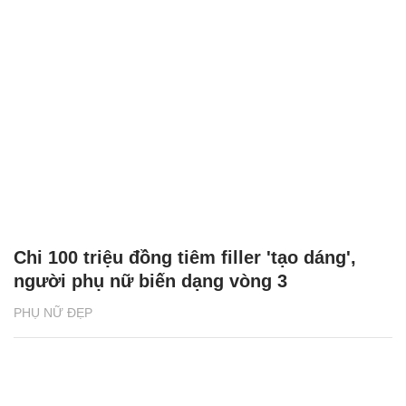
Chi 100 triệu đồng tiêm filler 'tạo dáng',
người phụ nữ biến dạng vòng 3
PHỤ NỮ ĐẸP