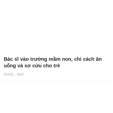
Bác sĩ vào trường mầm non, chỉ cách ăn
uống và sơ cứu cho trẻ
KHỎE - ĐẸP