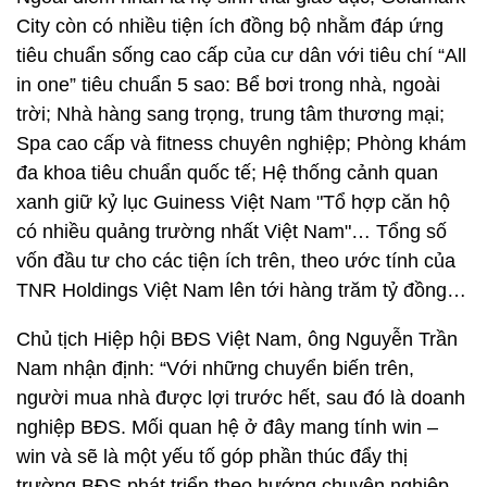
City còn có nhiều tiện ích đồng bộ nhằm đáp ứng
tiêu chuẩn sống cao cấp của cư dân với tiêu chí “All
in one” tiêu chuẩn 5 sao: Bể bơi trong nhà, ngoài
trời; Nhà hàng sang trọng, trung tâm thương mại;
Spa cao cấp và fitness chuyên nghiệp; Phòng khám
đa khoa tiêu chuẩn quốc tế; Hệ thống cảnh quan
xanh giữ kỷ lục Guiness Việt Nam "Tổ hợp căn hộ
có nhiều quảng trường nhất Việt Nam"… Tổng số
vốn đầu tư cho các tiện ích trên, theo ước tính của
TNR Holdings Việt Nam lên tới hàng trăm tỷ đồng…
Chủ tịch Hiệp hội BĐS Việt Nam, ông Nguyễn Trần
Nam nhận định: “Với những chuyển biến trên,
người mua nhà được lợi trước hết, sau đó là doanh
nghiệp BĐS. Mối quan hệ ở đây mang tính win –
win và sẽ là một yếu tố góp phần thúc đẩy thị
trường BĐS phát triển theo hướng chuyên nghiệp