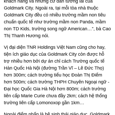
khách hàng và những cư dân tương lai của
Goldmark City. Ngoài ra, tại mỗi tòa nhà thuộc
Goldmark City đều có nhiều trường mầm non tiêu
chuẩn quốc tế như trường mầm non Panda, mầm
non TD Kids, trường song ngữ American…”, bà Cao
Thị Thanh Hương nói.
Vị đại diện TNR Holdings Việt Nam cũng cho hay,
tiện ích giáo dục của Goldmark City còn được hỗ
trợ nhiều hơn bởi dự án chỉ cách Trường quốc tế
Hàn Quốc Hà Nội (đường Trần Vĩ – Lê Đức Thọ)
hơn 300m; cách trường tiểu học Đoàn Thị Điểm
hơn 500m
;
cách
trường THPH Chuyên Ngoại ngữ -
Đại học Quốc Gia Hà Nội hơn 800m; cách trường
liên cấp Marie Curie chưa đầy 2km; cách hệ thống
trường liên cấp Lomonoxop gần 1km…
Ngoài điểm nhấn là hệ sinh thái giáo dục, Goldmark