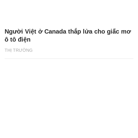
Người Việt ở Canada thắp lửa cho giấc mơ
ô tô điện
THỊ TRƯỜNG