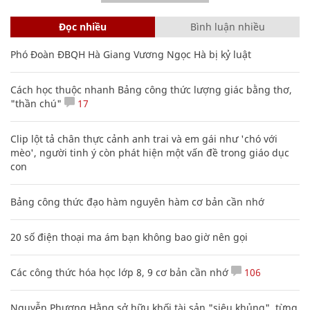
Đọc nhiều
Bình luận nhiều
Phó Đoàn ĐBQH Hà Giang Vương Ngọc Hà bị kỷ luật
Cách học thuộc nhanh Bảng công thức lượng giác bằng thơ,
"thần chú"
17
Clip lột tả chân thực cảnh anh trai và em gái như 'chó với
mèo', người tinh ý còn phát hiện một vấn đề trong giáo dục
con
Bảng công thức đạo hàm nguyên hàm cơ bản cần nhớ
20 số điện thoại ma ám bạn không bao giờ nên gọi
Các công thức hóa học lớp 8, 9 cơ bản cần nhớ
106
Nguyễn Phương Hằng sở hữu khối tài sản "siêu khủng", từng