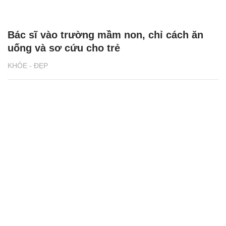
Bác sĩ vào trường mầm non, chỉ cách ăn
uống và sơ cứu cho trẻ
KHỎE - ĐẸP