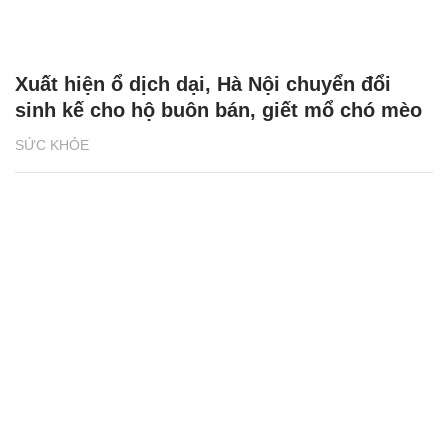
Xuất hiện ổ dịch dại, Hà Nội chuyển đổi
sinh kế cho hộ buôn bán, giết mổ chó mèo
SỨC KHỎE