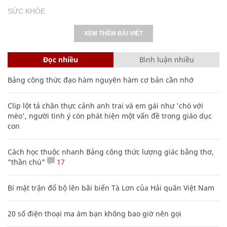
SỨC KHỎE
XEM THÊM BÀI VIẾT
Đọc nhiều
Bình luận nhiều
Bảng công thức đạo hàm nguyên hàm cơ bản cần nhớ
Clip lột tả chân thực cảnh anh trai và em gái như 'chó với
mèo', người tinh ý còn phát hiện một vấn đề trong giáo dục
con
Cách học thuộc nhanh Bảng công thức lượng giác bằng thơ,
"thần chú"
17
Bí mật trận đổ bộ lên bãi biển Tà Lơn của Hải quân Việt Nam
20 số điện thoại ma ám bạn không bao giờ nên gọi