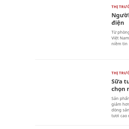
THỊ TRƯ
Người
điện
Từ phòng
Việt Nam 
niềm tin
THỊ TRƯ
Sữa t
chọn 
Sản phẩm
giảm hơn
dòng sản
tươi cao