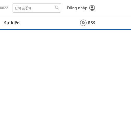
18822
Đăng nhập
Sự kiện
RSS