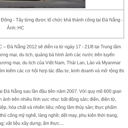
 Đông - Tây từng được tổ chức khá thành công tại Đà Nẵng -
Ảnh: HC
– Đà Nẵng 2012 sẽ diễn ra từ ngày 17 - 21/8 tại Trung tâm
ơng mại, du lịch, quảng bá hình ảnh các nước trên tuyến
ương mại, du lịch của Việt Nam, Thái Lan, Lào và Myanmar
 tìm kiếm các cơ hội hợp tác đầu tư, kinh doanh và mở rộng thị
tại Đà Nẵng sau lần đầu tiên năm 2007. Với quy mô 600 gian
 ảnh trên nhiều lĩnh vực như: bất động sản; điện, điện tử,
ệp, hóa chất và nhiên liệu; nông lâm thủy sản; thực phẩm
, thủ công mỹ nghệ, làng nghề; dệt may, phụ kiện thời trang,
ng; vật liệu xây dựng; ẩm thực…