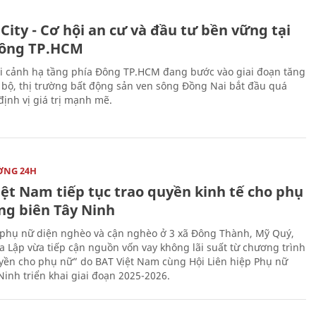
City - Cơ hội an cư và đầu tư bền vững tại
ông TP.HCM
i cảnh hạ tầng phía Đông TP.HCM đang bước vào giai đoạn tăng
 bộ, thị trường bất động sản ven sông Đồng Nai bắt đầu quá
 định vị giá trị mạnh mẽ.
ỜNG 24H
iệt Nam tiếp tục trao quyền kinh tế cho phụ
ng biên Tây Ninh
phụ nữ diện nghèo và cận nghèo ở 3 xã Đông Thành, Mỹ Quý,
 Lập vừa tiếp cận nguồn vốn vay không lãi suất từ chương trình
yền cho phụ nữ” do BAT Việt Nam cùng Hội Liên hiệp Phụ nữ
Ninh triển khai giai đoạn 2025-2026.