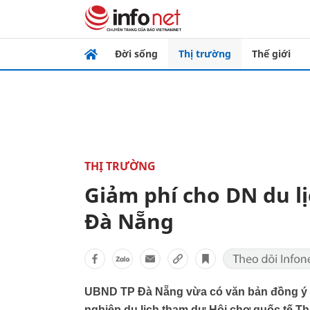
Đời sống
Thị trường
Thế giới
THỊ TRƯỜNG
Giảm phí cho DN du lị
Đà Nẵng
UBND TP Đà Nẵng vừa có văn bản đồng ý h
nghiệp du lịch tham dự Hội chợ quốc tế T