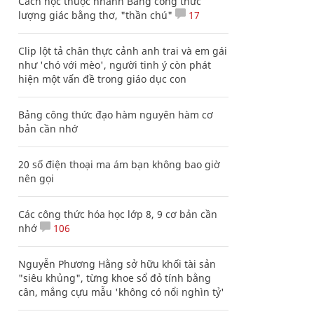
Cách học thuộc nhanh Bảng công thức
lượng giác bằng thơ, "thần chú"
17
Clip lột tả chân thực cảnh anh trai và em gái
như 'chó với mèo', người tinh ý còn phát
hiện một vấn đề trong giáo dục con
Bảng công thức đạo hàm nguyên hàm cơ
bản cần nhớ
20 số điện thoại ma ám bạn không bao giờ
nên gọi
Các công thức hóa học lớp 8, 9 cơ bản cần
nhớ
106
Nguyễn Phương Hằng sở hữu khối tài sản
"siêu khủng", từng khoe sổ đỏ tính bằng
cân, mắng cựu mẫu 'không có nổi nghìn tỷ'