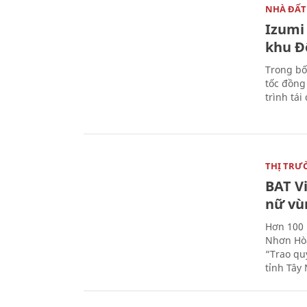
NHÀ ĐẤT
Izumi 
khu Đ
Trong bố
tốc đồng
trình tái
THỊ TRƯ
BAT V
nữ vù
Hơn 100 
Nhơn Hòa
“Trao qu
tỉnh Tây 