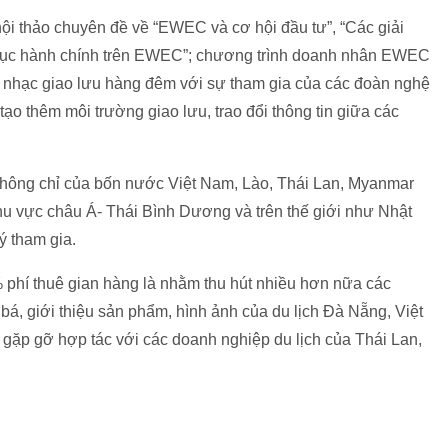
hội thảo chuyên đề về “EWEC và cơ hội đầu tư”, “Các giải
 thủ tục hành chính trên EWEC”; chương trình doanh nhân EWEC
 nhạc giao lưu hàng đêm với sự tham gia của các đoàn nghệ
ạo thêm môi trường giao lưu, trao đổi thông tin giữa các
không chỉ của bốn nước Việt Nam, Lào, Thái Lan, Myanmar
u vực châu Á- Thái Bình Dương và trên thế giới như Nhật
ý tham gia.
hí thuê gian hàng là nhằm thu hút nhiều hơn nữa các
bá, giới thiệu sản phẩm, hình ảnh của du lịch Đà Nẵng, Việt
gặp gỡ hợp tác với các doanh nghiệp du lịch của Thái Lan,