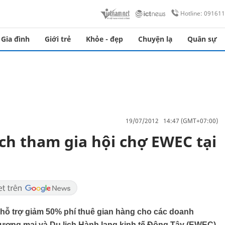
Hotline: 09161
Gia đình
Giới trẻ
Khỏe - đẹp
Chuyện lạ
Quân sự
19/07/2012 14:47 (GMT+07:00)
ch tham gia hội chợ EWEC tại
ỗ trợ giảm 50% phí thuê gian hàng cho các doanh
hương mại và Du lịch Hành lang kinh tế Đông Tây (EWEC)