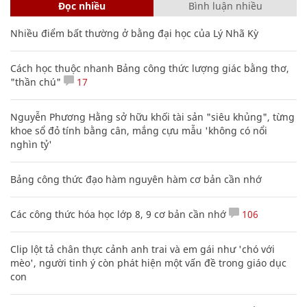
Đọc nhiều
Bình luận nhiều
Nhiều điểm bất thường ở bằng đại học của Lý Nhã Kỳ
Cách học thuộc nhanh Bảng công thức lượng giác bằng thơ,
"thần chú"
17
Nguyễn Phương Hằng sở hữu khối tài sản "siêu khủng", từng
khoe sổ đỏ tính bằng cân, mắng cựu mẫu 'không có nổi
nghìn tỷ'
Bảng công thức đạo hàm nguyên hàm cơ bản cần nhớ
Các công thức hóa học lớp 8, 9 cơ bản cần nhớ
106
Clip lột tả chân thực cảnh anh trai và em gái như 'chó với
mèo', người tinh ý còn phát hiện một vấn đề trong giáo dục
con