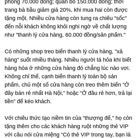
phông 70.000 đồng; quần bò 150.000 đồng; thời
trang bà bầu giảm giá 20%, khi mua hai còn được
tặng một. Nhiều cửa hàng còn tung ra chiêu "sốc"
đến nỗi khách không khỏi nghi ngờ về chất lượng
như "thanh lý cửa hàng, 60.000 đồng/sản phẩm."
Có những shop treo biển thanh lý cửa hàng, "xả
hàng" suốt nhiều tháng. Nhiều người tá hỏa khi biết
hàng hóa ở những cửa hàng đó chẳng lúc nào vơi.
Không chỉ thế, cạnh biển thanh lý toàn bộ sản
phẩm, chủ một số cửa hàng còn treo thêm biển “Ở
đây bán rẻ nhất Hà Nội,” hoặc “Ở đâu rẻ hơn, trả lại
tiền” để kéo khách.
Với chiêu thức tạo niềm tin của “thượng đế,” họ còn
tặng thêm cho các khách hàng ruột những thẻ VIP
với câu nói cửa miệng “Có thẻ VIP trong tay, bạn là