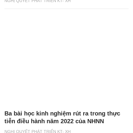
NGHỊ QUYẾT PHÁT TRIỂN KT- XH
Ba bài học kinh nghiệm rút ra trong thực
tiễn điều hành năm 2022 của NHNN
NGHỊ QUYẾT PHÁT TRIỂN KT- XH